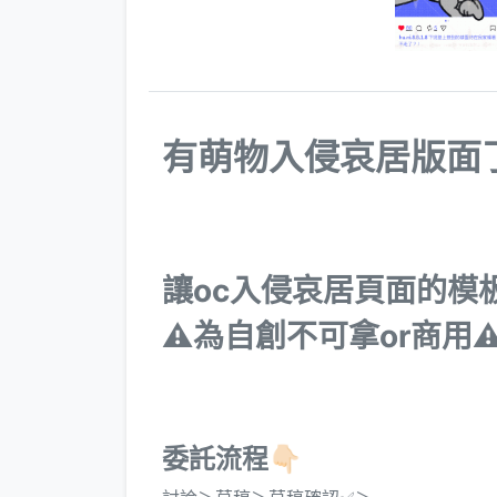
有萌物入侵哀居版面
讓oc入侵哀居頁面的模
⚠️為自創不可拿or商用⚠
委託流程👇🏻