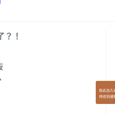
了？！
板
️
點此加入
時收到通