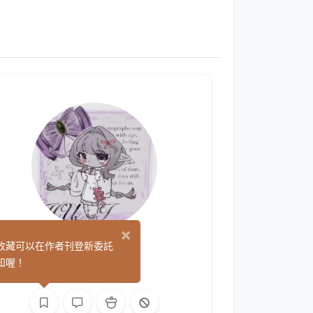
×
胡泥
收藏可以在作者刊登新委託
(0)
知喔！
繪圖