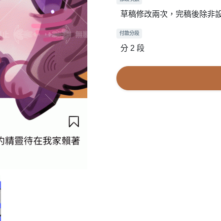
草稿修改兩次，完稿後除非
付款分段
分 2 段