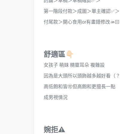
討論＞草稿＞草稿確認✅＞
第一階段付款＞成圖＞單主確認✅＞
付尾款＞開心食用or有畫錯修改🫴🏻
舒適區👇🏻
女孩子 萌妹 精靈耳朵 複雜設
因為是大頭所以頭飾越多越好看（？
高低飽和皆🉑但高飽和更擅長一點
成男視情況
婉拒⚠️