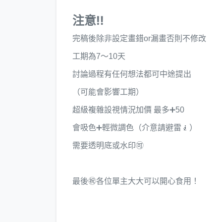
注意‼️
完稿後除非設定畫錯or漏畫否則不修改
工期為7～10天
討論過程有任何想法都可中途提出
（可能會影響工期）
超級複雜設視情況加價 最多➕50
會吸色➕輕微調色（介意請避雷🧎）
需要透明底或水印🉑
最後㊗️各位單主大大可以開心食用！