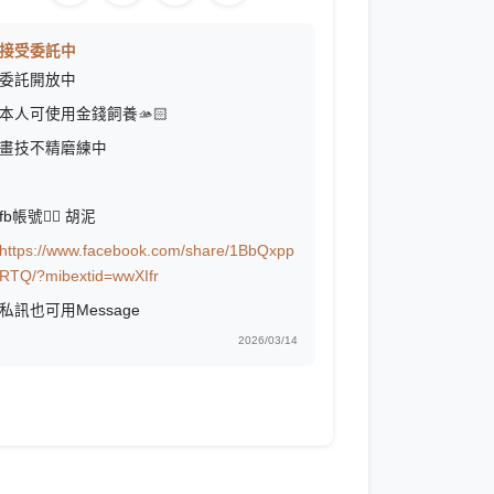
接受委託中
委託開放中
本人可使用金錢飼養🫴🏻
畫技不精磨練中
fb帳號👉🏻 胡泥
https://www.facebook.com/share/1BbQxpp
RTQ/?mibextid=wwXIfr
私訊也可用Message
2026/03/14