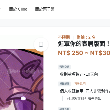
關於 Clibo
關於栗子幣
不限期
|
尚餘：2 名
進軍你的哀居版面
NT$ 250 ~ NT$3
預計交期
收到款項後7～10天內！
[?]看說明
授權範圍
個人收藏使用, 同人非營利作
可印製無料但請先告知
修改次數