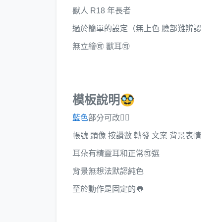
獸人 R18 年長者
過於簡單的設定（無上色 臉部難辨認
無立繪🉑 獸耳🉑
模板說明🥸
藍色
部分可改👇🏻
帳號 頭像 按讚數 轉發 文案 背景表情
耳朵有精靈耳和正常🉑選
背景無想法默認純色
至於動作是固定的👅