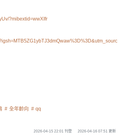
yUv/?mibextid=wwXIfr
.8.1.8?igsh=MTB5ZG1ybTJ3dmQwaw%3D%3D&utm_sourc
鴉
全年齡向
qq
2026-04-15 22:01 刊登
2026-04-16 07:51 更新