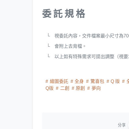
委 託 規 格
└ 視委託內容，交件檔案最小尺寸為700*10
└ 會附上去背檔。
└ 以上如有特殊需求可提出調整（視要
繪圖委託
全身
驚喜包
Q 版
Q版
二創
原創
夢向
分享