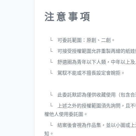
注 意 事 項
└ 可委託範圍：原創、二創。
└ 可接受授權範圍允許重製再繪的紙娃
└ 舒適圈為青年以下人類，中年以上及
└ 駕馭不能或不擅長設定會婉拒。
└ 此委託默認為僅供收藏使用（包含合
└ 上述之外的授權範圍須先詢問，且不得
權他人使用委託圖。
└ 結案後會視為作品集，並以小圖或上
知。