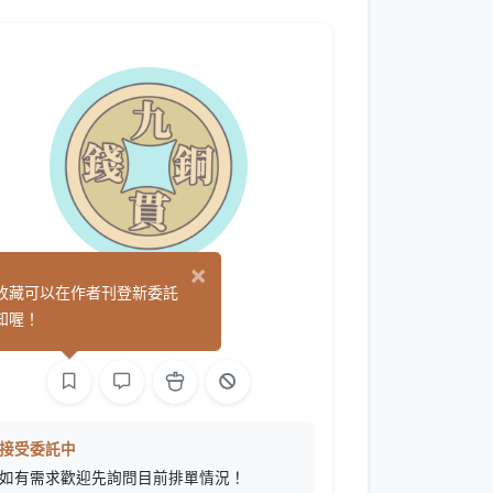
×
九貫銅錢
收藏可以在作者刊登新委託
(0)
知喔！
繪圖
接受委託中
如有需求歡迎先詢問目前排單情況！