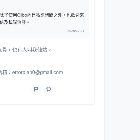
除了使用Clibo內建私訊詢問之外，也歡迎來
信及私噗洽談。
2025/12/21
九貫，也有人叫我仙姑。
信箱：errorplan0@gmail.com