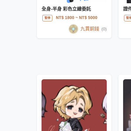
全身-半身 彩色立繪委託
證
NT$ 1800
~ NT$ 5000
暫停
暫
九貫銅錢
(0)