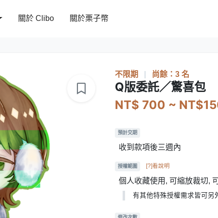
關於 Clibo
關於栗子幣
不限期
|
尚餘：3 名
Q版委託／驚喜包
NT$ 700 ~ NT$1
預計交期
收到款項後三週內
[?]看說明
授權範圍
個人收藏使用, 可縮放裁切,
有其他特殊授權需求皆可另
修改次數