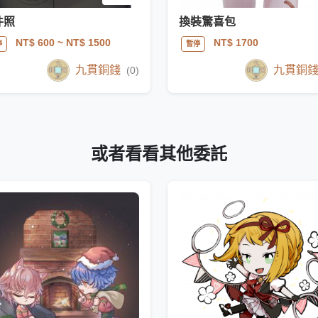
件照
換裝驚喜包
NT$ 600
~ NT$ 1500
NT$ 1700
停
暫停
九貫銅錢
九貫銅
(0)
或者看看其他委託