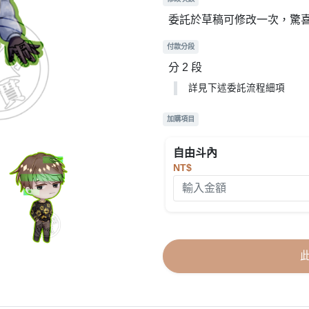
委託於草稿可修改一次，驚
付款分段
分 2 段
詳見下述委託流程細項
加購項目
自由斗內
NT$