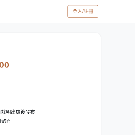
登入/註冊
500
 可註明出處後發布
外詢問