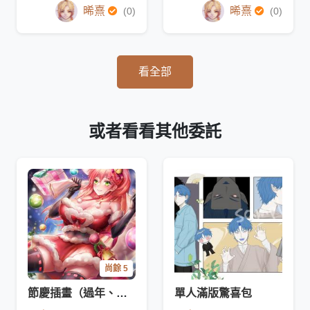
晞熹
晞熹
(0)
(0)
看全部
或者看看其他委託
尚餘 5
節慶插畫（過年、端午節、萬聖節、聖誕節...）固定價格
單人滿版驚喜包