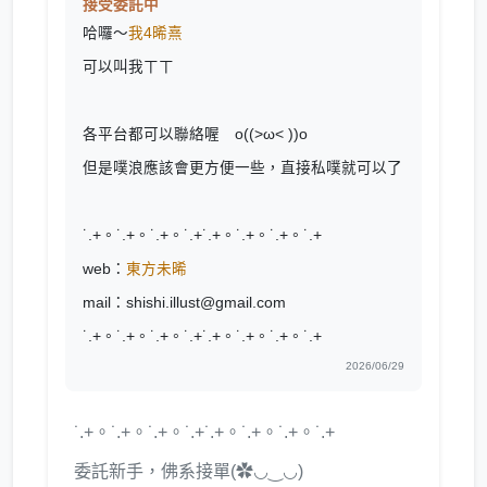
接受委託中
哈囉～
我4晞熹
可以叫我ㄒㄒ
各平台都可以聯絡喔 o((>ω< ))o
但是噗浪應該會更方便一些，直接私噗就可以了
˙.+。˙.+。˙.+。˙.+˙.+。˙.+。˙.+。˙.+
web：
東方未晞
mail：shishi.illust@gmail.com
˙.+。˙.+。˙.+。˙.+˙.+。˙.+。˙.+。˙.+
2026/06/29
˙.+。˙.+。˙.+。˙.+˙.+。˙.+。˙.+。˙.+
委託新手，佛系接單(✿◡‿◡)