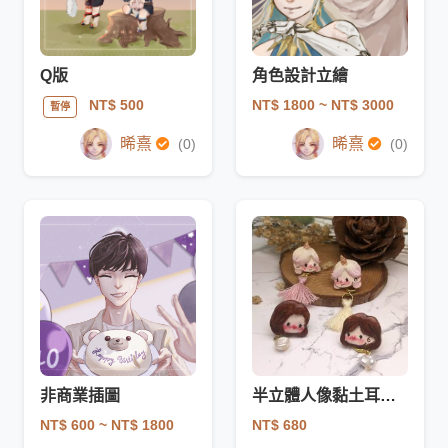
Q版
角色設計立繪
NT$ 1800
~ NT$ 3000
NT$ 500
暫停
晞熹
晞熹
(0)
(0)
非商業插圖
半立體人像黏土耳環驚喜包
NT$ 600
~ NT$ 1800
NT$ 680