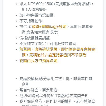
單人 NT$ 600~1500 (完成度依照預算調整)，
加1人價格雙倍
加小物件視情況加價
不可指定動作
提供我
預算+氛圍(tag)+設定
，其他我會看著
辦(會告知大概完成度)
價格依複雜度調整
不接純文字設定，可用紙娃娃輔助
無草圖、底色確認階段，即討論完畢後直接完
稿，完稿後除非設定錯誤否則不予修改
範圍由我方依預算決定
成品授權私藏/分享用二次上傳、非商業性質
企劃
禁自作發言、商業用途
裁切/加濾鏡以外的加工請務必先詢問告知
我方保留發佈、用作範例的權利，若不希望公