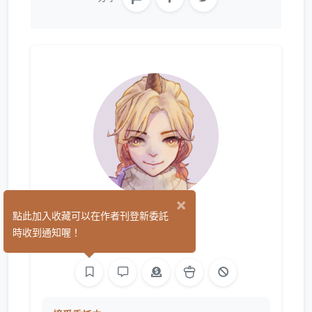
×
晞熹
點此加入收藏可以在作者刊登新委託
(0)
時收到通知喔！
手作
繪圖