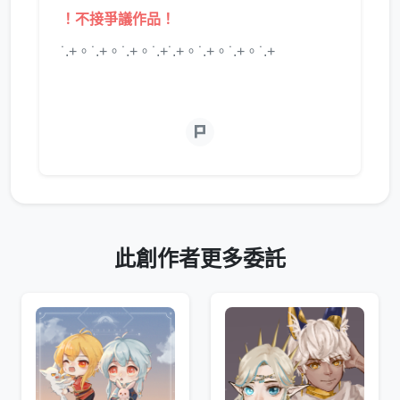
！不接爭議作品！
˙.+。˙.+。˙.+。˙.+˙.+。˙.+。˙.+。˙.+
此創作者更多委託