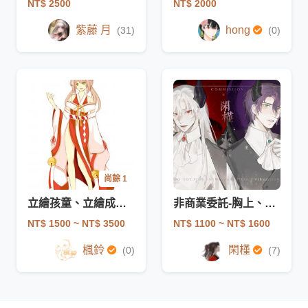
NT$ 2500
NT$ 2000
紫藤 月
hong
(31)
(0)
尚餘 1
立繪孩童、立繪成人(單人)
非商業委託-胸上、大頭貼
NT$ 1500
~ NT$ 3500
NT$ 1100
~ NT$ 1600
楓鈴
閑槿
(0)
(7)