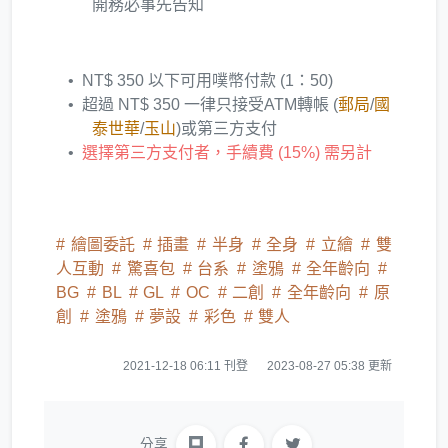
開務必事先告知
NT$ 350 以下可用噗幣付款 (1：50)
超過 NT$ 350 一律只接受ATM轉帳 (
郵局
/
國
泰世華
/
玉山
)或第三方支付
選擇第三方支付者，手續費 (15%) 需另計
繪圖委託
插畫
半身
全身
立繪
雙
人互動
驚喜包
台系
塗鴉
全年齡向
BG
BL
GL
OC
二創
全年齡向
原
創
塗鴉
夢設
彩色
雙人
2021-12-18 06:11 刊登
2023-08-27 05:38 更新
分享