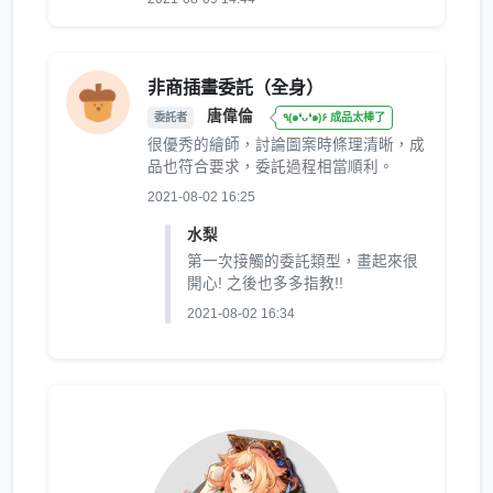
非商插畫委託（全身）
唐偉倫
委託者
٩(๑❛ᴗ❛๑)۶ 成品太棒了
很優秀的繪師，討論圖案時條理清晰，成
品也符合要求，委託過程相當順利。
2021-08-02 16:25
水梨
第一次接觸的委託類型，畫起來很
開心! 之後也多多指教!!
2021-08-02 16:34