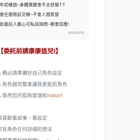
年初確過~身體偶爾會不太舒服T.T
會在期限前交稿~不會人間蒸發
如委託人擔心可私訊詢問~都會回應!
2025/11/23
【委託前請康康這兒!】
→務必請準備好自己角色設定
→角色越完整會讓我更能抓角色
→善用您的孤狗雲端和
notion
!
很喜歡看故事、看設定
您有角色任何詳細的想法