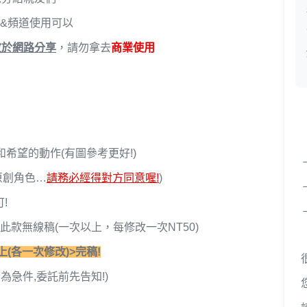
貼&頻道使用可以
放於網路分享
，請勿拿去
商業使用
和希望的動作(有圖參考更好!)
原創角色…
請務必經得對方同意喔!
)
!
段!此款無線稿(一次以上，每修改一次NT50)
上(各一次修改)>完稿!
為急件,委託前先告知!)