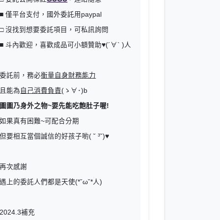
■ 僅平台支付，國外委託用paypal
□ 沒找到想要委託項目，可私訊詢問
■ 斗內歡迎，喜歡成品可小額贊助♥(´∀` )人
委託前，務必
衡量自身財務能力
且能為
自己消費負責
(ゝ∀･)b
圖圖乃身外之物~要先能吃飽肚子喔!
如果真有困難~可配合分期
但要相互當個誠信的好孩子喲( ˘ ³˘)♥
再次感謝
遇上的委託人們都是天使(*ˇωˇ*人)
2024.3補充