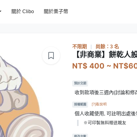
關於 Clibo
關於栗子幣
不限期
|
尚餘：3 名
【非商業】餅乾人設
NT$ 400 ~ NT$6
預計交期
收到款項後三週內(討論和修
[?]看說明
授權範圍
個人收藏使用, 可註明出處後
※可印製無料贈送親友
修改次數