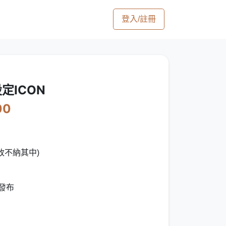
登入/註冊
定ICON
00
改不納其中)
發布