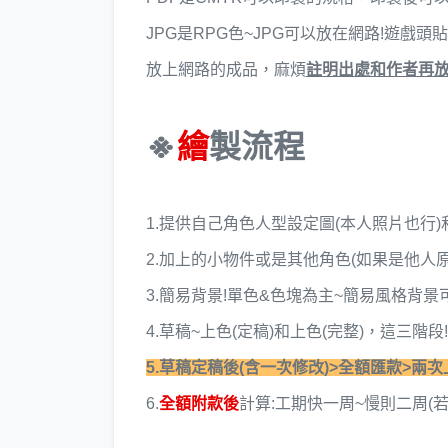
JPG是RPG色~JPG可以放在網路!遊戲頭
放上網路的成品，麻煩
註明出處和作者再
※
繪
製流程
1.提供自己角色人型設定圖(本人照片也行)
2.加上的小物件或是其他角色(如果是他人
3.簡易背景!單色&色塊為主~簡易風格背景可
4.草稿~上色(定稿)和上色(完整)，這三階
5.草稿定稿後(含一次修改)>全額匯款>兩次
6.
全額附款後
計算:工期快一周~慢則二周(若