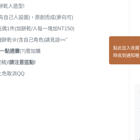
餅乾人造型!
已有自己人設圖)，原創而成(夢向可)
1件(加餅乾/人每一塊加NT150)
餅乾🍪(含自己角色)請見諒><"
點此加入收藏
要一點通靈
(?)需加購
時收到通知喔
稿)!
請注意這點!
上色取消QQ