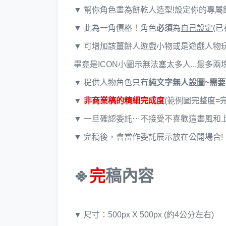
▼ 幫你角色畫為餅乾人造型!設定你的專屬
▼ 此為一角價格！角色
必須
為
自己設定
(
▼ 可增加該薑餅人遊戲小物或是遊戲人物玩偶
畢竟是ICON小圖示無法塞太多人...最多兩塊
▼ 提供人物角色只有
純文字無人設圖~需
▼
非商業稿的精細完成度
(範例圖完整度=完
▼ 一旦確認委託⋯不接受不喜歡這畫風和
▼ 完稿後，會當作委託展示放在公開場合!
※
完
稿內容
▼ 尺寸：500px X 500px (約4公分左右)