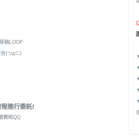
草稿LOOP
(つд⊂)
程進行委託!
續費呢QQ