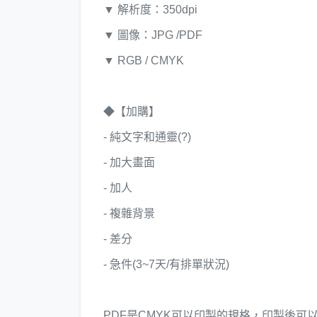
▼ 解析度：350dpi
▼ 圖像：JPG /PDF
▼ RGB / CMYK
◆【加購】
- 純文字和通靈(?)
- 加大畫面
- 加人
- 複雜背景
- 差分
- 急件(3~7天/有排單狀況)
PDF是CMYK可以印製的規格，印製後可