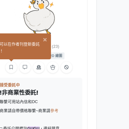
×
GU咕咕
可以在作者刊登新委託
(23)
！
平面設計
繪圖
L2D 繪圖
接受委託中
!非商業性委託!
聯繫可用站內信和DC
商業請自帶價格聯繫~商業請
參考
□ 委託公開標註
GUGU
，連結隨意