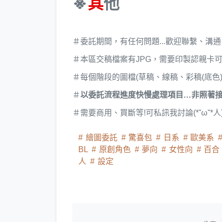
※
其
他
＃委託期間，有任何問題...歡迎聯繫、溝通
＃本區交稿檔案有JPG，需要印製認親卡可跟我
＃每個階段的圖檔(草稿、線稿、彩稿(底色
＃
以委託流程進度快慢處理項目…非照著接
＃需要商用、買斷等!可私訊我討論(*ˇωˇ*人
繪圖委託
驚喜包
日系
歐美系
BL
原創角色
夢向
女性向
百合
人
設定