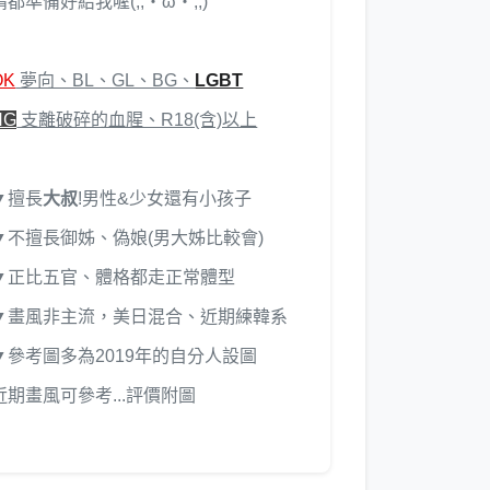
請都準備好給我喔(,,・ω・,,)
OK
夢向、BL、GL、BG、
LGBT
NG
支離破碎的血腥、R18(含)以上
▼擅長
大叔
!男性&少女還有小孩子
▼不擅長御姊、偽娘(男大姊比較會)
▼正比五官、體格都走正常體型
▼畫風非主流，美日混合、近期練韓系
▼參考圖多為2019年的自分人設圖
近期畫風可參考...評價附圖