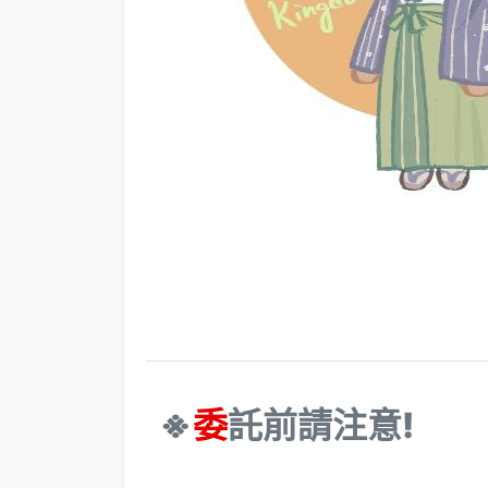
※
委
託前請注意!