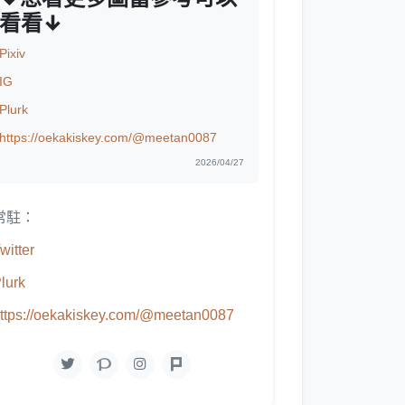
看看↓
Pixiv
IG
Plurk
https://oekakiskey.com/@meetan0087
2026/04/27
常駐：
witter
lurk
ttps://oekakiskey.com/@meetan0087