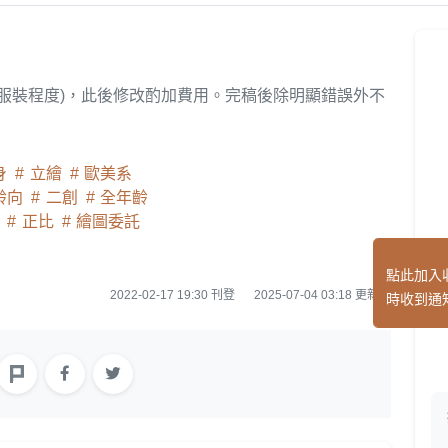
/服裝程度)，此後修改酌加費用。完稿後除明顯錯誤外不
身
立繪
歐美系
齡向
二創
全年齡
畫
正比
繪圖委託
點此加入
2022-02-17 19:30 刊登
2025-07-04 03:18 更新
時收到通