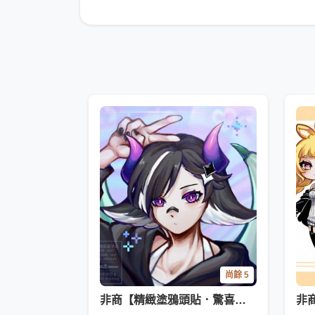
尚餘 5
非商【精緻塗鴉頭貼．驚喜包】
非