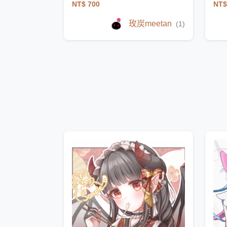
NT$ 700
NT$
玫炭meetan
(1)