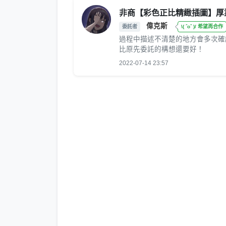
非商【彩色正比精緻插圖】厚
偉克斯
委託者
\( ˆoˆ )/ 希望再合作
過程中描述不清楚的地方會多次確
比原先委託的構想還要好！
2022-07-14 23:57