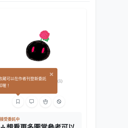
×
玫炭meetan
收藏可以在作者刊登新委託
(1)
知喔！
繪圖
接受委託中
↓想看更多圖當參考可以