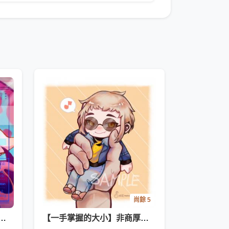
尚餘 5
塗鴉委託】全彩厚塗／黑暗血腥向可
【一手掌握的大小】非商厚塗模板