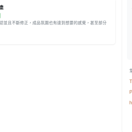
塗
認並且不斷修正，成品氛圍也有達到想要的感覺，甚至部分
T
P
h