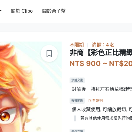
關於 Clibo
關於栗子幣
不限期
|
尚餘：4 名
非商【彩色正比精
NT$ 900 ~ NT$2
預計交期
討論後一禮拜左右給草稿(若
[?]看說明
授權範圍
個人收藏使用, 可縮放裁切,
若有其他使用需求請先行詢
修改次數