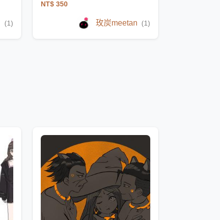
NT$ 350
n
玫炭meetan
(1)
(1)