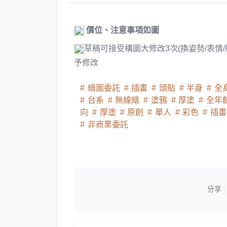
價位、注意事項如圖
草稿可接受構圖大修改3次(換姿勢/表情
予修改
繪圖委託
插畫
頭貼
半身
全
台系
無線繪
塗鴉
厚塗
全年
向
厚塗
原創
單人
彩色
插
非商業委託
分享