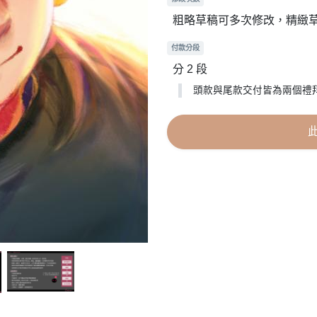
粗略草稿可多次修改，精緻
付款分段
分 2 段
頭款與尾款交付皆為兩個禮