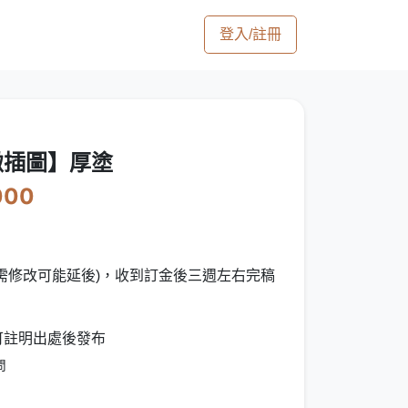
登入/註冊
緻插圖】厚塗
000
需修改可能延後)，收到訂金後三週左右完稿
 可註明出處後發布
問