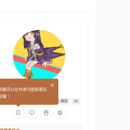
×
蘭卡
收藏可以在作者刊登新委託
(0)
知喔！
平面設計
繪圖
L2D 繪圖
L2D 模型
3D