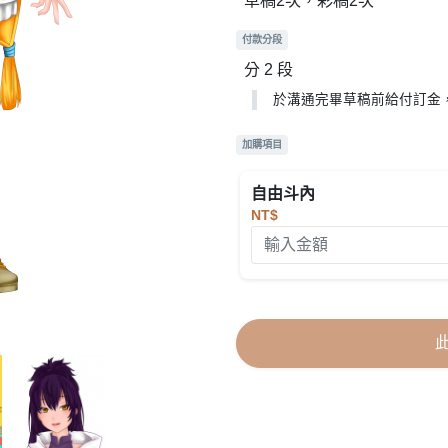
草稿2次，彩稿2次
付款分段
分 2 段
於溝通完畢草稿前給付訂金
加購項目
自由斗內
NT$