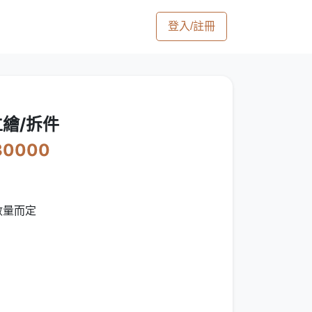
登入/註冊
D立繪/拆件
30000
數量而定