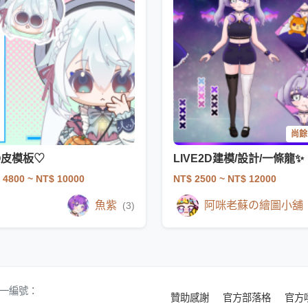
尚餘 
Q皮模板♡
LIVE2D建模/設計/一條龍✨
 4800
~ NT$ 10000
NT$ 2500
~ NT$ 12000
魚紫
阿咪老蘇の繪圖小舖
(3)
 統一編號：
贊助感謝
官方部落格
官方