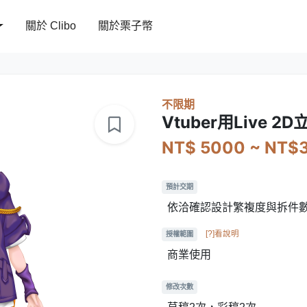
關於 Clibo
關於栗子幣
不限期
Vtuber用Live 2
NT$ 5000 ~ NT$
預計交期
依洽確認設計繁複度與拆件
[?]看說明
授權範圍
商業使用
修改次數