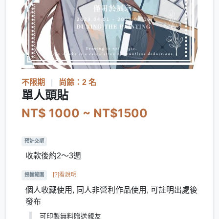
不限期
|
尚餘：2 名
單人頭貼
NT$ 1000 ~ NT$1500
預計交期
收款後約2～3週
[?]看說明
授權範圍
個人收藏使用, 同人非營利作品使用, 可註明出處後
發布
可印製無料贈送親友