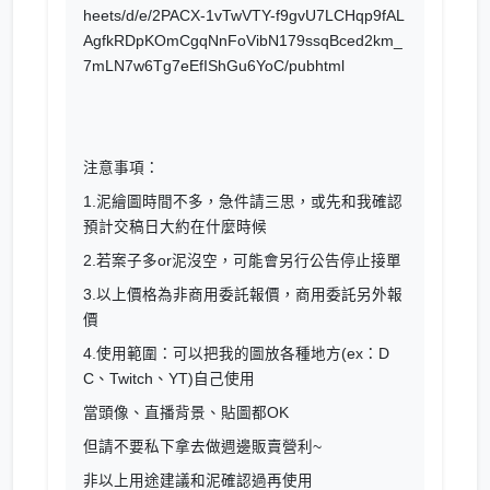
heets/d/e/2PACX-1vTwVTY-f9gvU7LCHqp9fAL
AgfkRDpKOmCgqNnFoVibN179ssqBced2km_
7mLN7w6Tg7eEfIShGu6YoC/pubhtml
注意事項：
1.泥繪圖時間不多，急件請三思，或先和我確認
預計交稿日大約在什麼時候
2.若案子多or泥沒空，可能會另行公告停止接單
3.以上價格為非商用委託報價，商用委託另外報
價
4.使用範圍：可以把我的圖放各種地方(ex：D
C、Twitch、YT)自己使用
當頭像、直播背景、貼圖都OK
但請不要私下拿去做週邊販賣營利~
非以上用途建議和泥確認過再使用