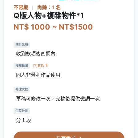
不限期
|
尚餘：1 名
Q版人物+複雜物件*1
NT$ 1000 ~ NT$1500
預計交期
收到款項後四週內
[?]看說明
授權範圍
同人非營利作品使用
修改次數
草稿可修改一次，完稿後提供微調一次
付款分段
分 1 段