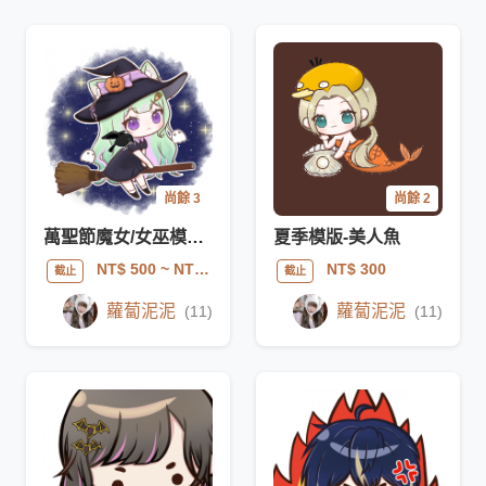
尚餘 3
尚餘 2
萬聖節魔女/女巫模板(商用)
夏季模版-美人魚
NT$ 500
~ NT$ 600
NT$ 300
截止
截止
蘿蔔泥泥
蘿蔔泥泥
(11)
(11)