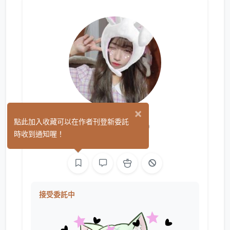
×
蘿蔔泥泥
點此加入收藏可以在作者刊登新委託
(11)
時收到通知喔！
繪圖
接受委託中