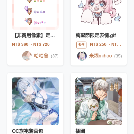
【非商用像素】走走小Q人像素
萬聖節限定表情.gif
NT$ 360
~ NT$ 720
NT$ 250
~ NT$ 500
暫停
哈哈魯
米糊mihoo
(37)
(35)
OC旗袍驚喜包
插圖