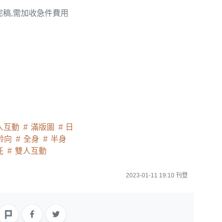
完稿,需加收急件費用
人互動
滿版圖
日
齡向
全身
半身
託
雙人互動
2023-01-11 19:10 刊登