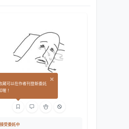
×
Shirop
收藏可以在作者刊登新委託
(0)
知喔！
繪圖
接受委託中