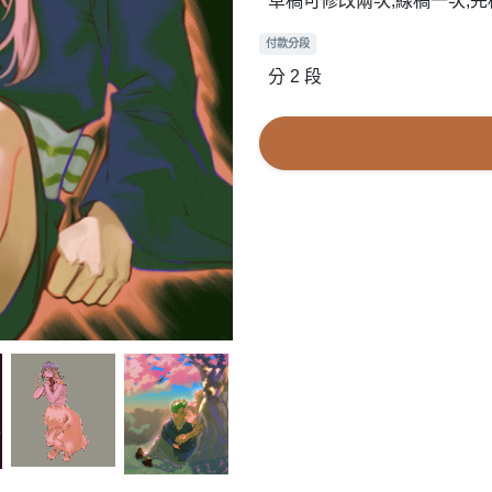
草稿可修改兩次,線稿一次,
付款分段
分 2 段