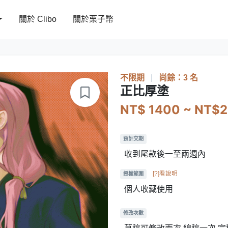
關於 Clibo
關於栗子幣
不限期
|
尚餘：3 名
正比厚塗
NT$ 1400 ~ NT$
預計交期
收到尾款後一至兩週內
[?]看說明
授權範圍
個人收藏使用
修改次數