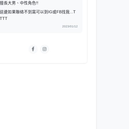
擅長大男、中性角色!!
這邊如果聯絡不到窩可以到IG或FB找我...T
TTT
2023/01/12