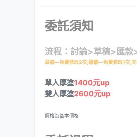
委託須知
流程：討論>草稿>匯款
草稿—免費修改2次,線稿—免費修改1次,
單人厚塗
1400元up
雙人厚塗
2600元up
價格為基本價格