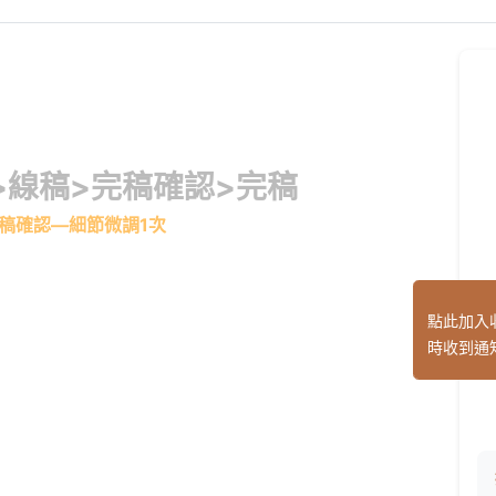
>線稿>完稿確認>完稿
完稿確認—細節微調1次
點此加入
時收到通