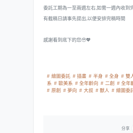
委託工期為一至兩週左右,如需一週內收到
有截稿日請事先提出,以便安排完稿時間
感謝看到底下的您🥹💖
繪圖委託
插畫
半身
全身
雙
系
歐美系
全年齡向
二創
全年
原創
夢向
大叔
獸人
繪圖委
分享