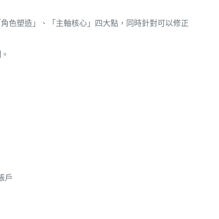
「角色塑造」、「主軸核心」四大點，同時針對可以修正
問
。
帳戶