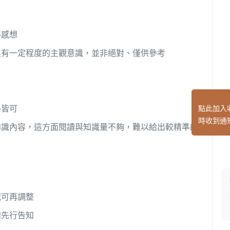
得感想
具有一定程度的主觀意識，並非絕對、僅供參考
點此加入
格皆可
時收到通
知識內容，這方面閱讀與知識量不夠，難以給出較精準的
況可再調整
請先行告知