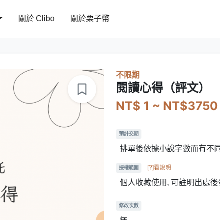
關於 Clibo
關於栗子幣
不限期
閱讀心得（評文）
NT$ 1 ~ NT$3750
預計交期
排單後依據小說字數而有不
[?]看說明
授權範圍
個人收藏使用, 可註明出處後
修改次數