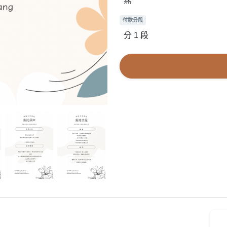
無
付款分段
分 1 段