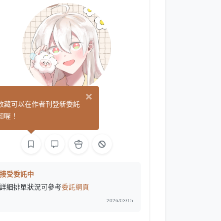
×
泡福
收藏可以在作者刊登新委託
(0)
知喔！
文字
接受委託中
詳細排單狀況可參考
委託網頁
2026/03/15