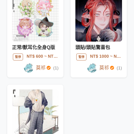
正常/獸耳化全身Q版
頭貼/頭貼驚喜包
NT$ 600
~ NT$ 800
NT$ 1000
~ NT$ 1400
暫停
暫停
莫祁
莫祁
(1)
(1)