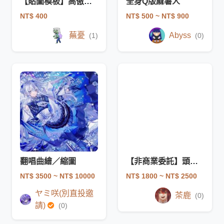
【貼圖模板】高傲笑模板
全身Q版麻薯人
NT$ 400
NT$ 500
~ NT$ 900
蕪憂
Abyss
(1)
(0)
翻唱曲繪／縮圖
【非商業委託】頭貼用半身圖/全身插圖
NT$ 3500
~ NT$ 10000
NT$ 1800
~ NT$ 2500
ヤミ咲(別直投邀
茶鹿
(0)
請)
(0)