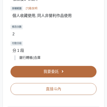
[?]看說明
授權範圍
個人收藏使用, 同人非營利作品使用
修改次數
2
付款分段
分 1 段
銀行轉帳(合庫
我要委託
直接斗內