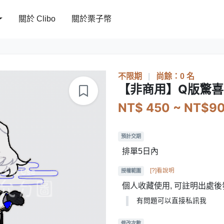
關於 Clibo
關於栗子幣
不限期
|
尚餘：0 名
【非商用】Q版驚喜
NT$ 450 ~ NT$9
預計交期
排單5日內
[?]看說明
授權範圍
個人收藏使用, 可註明出處後
有問題可以直接私訊我
修改次數