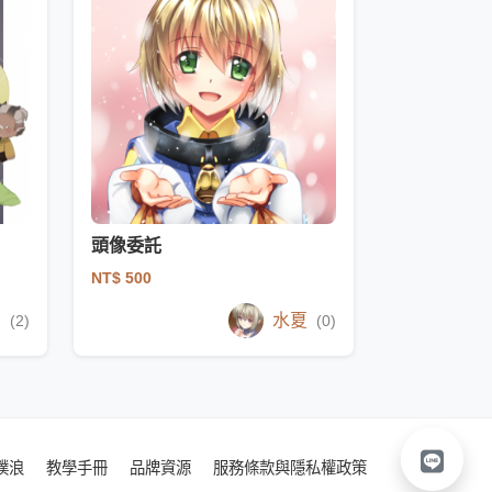
頭像委託
NT$ 500
i
水夏
(2)
(0)
噗浪
教學手冊
品牌資源
服務條款與隱私權政策