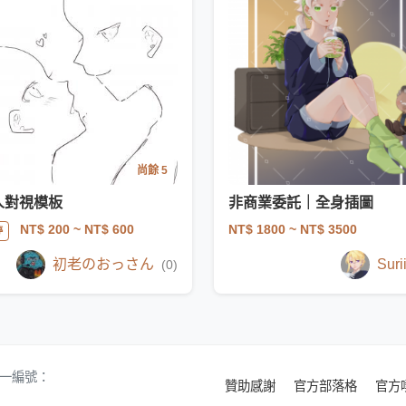
尚餘 5
人對視模板
非商業委託｜全身插圖
NT$ 1800
~ NT$ 3500
NT$ 200
~ NT$ 600
停
初老のおっさん
Suri
(0)
 統一編號：
贊助感謝
官方部落格
官方