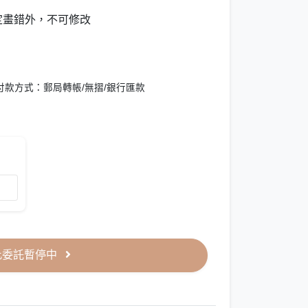
定畫錯外，不可修改
款方式：郵局轉帳/無摺/銀行匯款
此委託暫停中