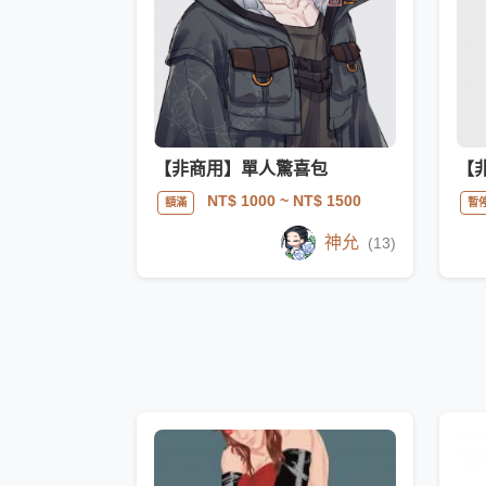
【非商用】單人驚喜包
NT$ 1000
~ NT$ 1500
額滿
暫
神允
(13)