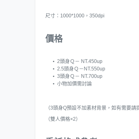
尺寸：1000*1000，350dpi
價格
2頭身Ｑ－ NT.450up
2.5頭身Ｑ－NT.550up
3頭身Ｑ－ NT.700up
小物加價需討論
（3頭身Q預設不加素材背景，如有需要請
（雙人價格×2）