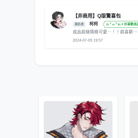
【非商用】Q版驚喜包
柯柯
委託者
(n╹ω╹)η ♥ 好喜歡成
成品超級精緻可愛⋯！！超喜歡⋯
2024-07-05 19:57