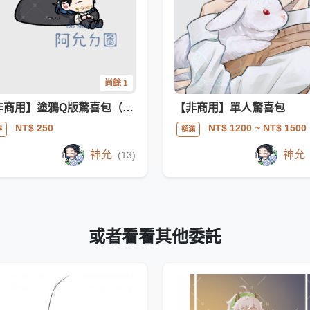
尚餘 1
【非商用】塗鴉Q版驚喜包（＋GIF）
【非商用】單人驚喜包
NT$ 250
NT$ 1200
~ NT$ 1500
停
額滿
神允
神允
(13)
或者看看其他委託