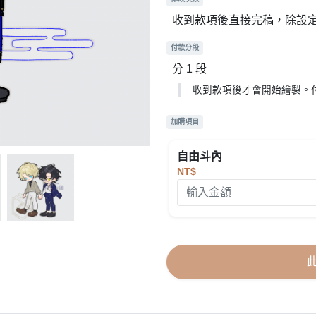
收到款項後直接完稿，除設
付款分段
分 1 段
收到款項後才會開始繪製。付
加購項目
自由斗內
NT$