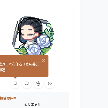
×
神允
收藏可以在作者刊登新委託
(13)
知喔！
繪圖
接受委託中
擅長畫男性