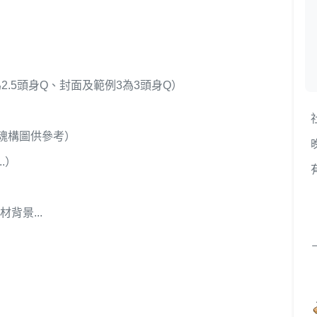
2.5頭身Q、封面及範例3為3頭身Q）
魂構圖供參考）
.）
背景...