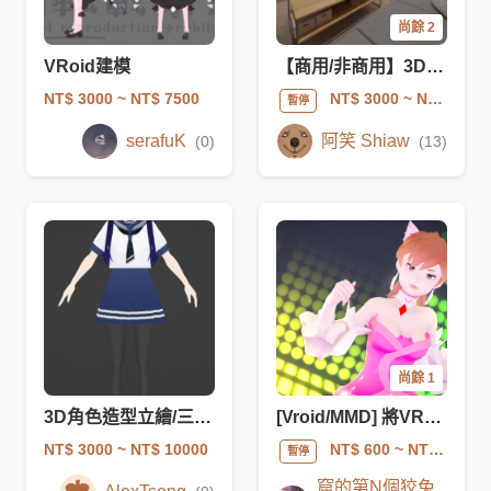
尚餘 2
VRoid建模
【商用/非商用】3D場景渲染
NT$ 3000
~ NT$ 7500
NT$ 3000
~ NT$ 10000
暫停
serafuK
阿笑 Shiaw
(0)
(13)
尚餘 1
3D角色造型立繪/三視圖+服裝細節
[Vroid/MMD] 將VRM轉為MMD可用的PMX模型
NT$ 3000
~ NT$ 10000
NT$ 600
~ NT$ 2000
暫停
窟的第N個狡兔