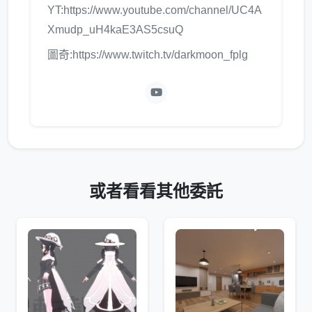
YT:https://www.youtube.com/channel/UC4A
Xmudp_uH4kaE3AS5csuQ
圖奇:https://www.twitch.tv/darkmoon_fplg
或者看看其他委託