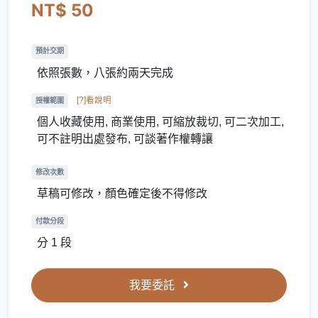
NT$ 50
預計交期
依照張數，八張約兩天完成
[?]看說明
授權範圍
個人收藏使用, 商業使用, 可縮放裁切, 可二次加工,
可不註明出處發布, 可談著作權轉讓
修改次數
草稿可修改，顏色確定後不得修改
付款分段
分 1 段
我要委託