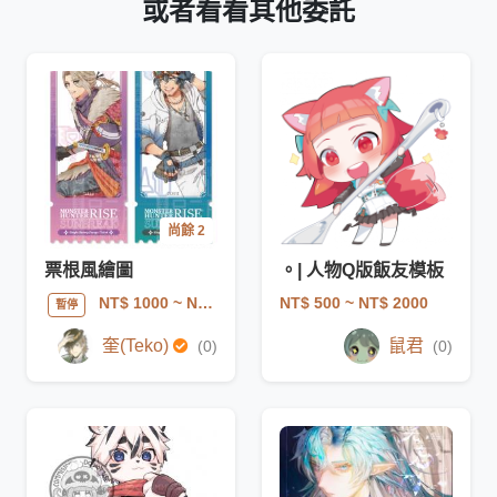
或者看看其他委託
尚餘 2
票根風繪圖
。| 人物Q版飯友模板
NT$ 500
~ NT$ 2000
NT$ 1000
~ NT$ 1500
暫停
奎(Teko)
鼠君
(0)
(0)