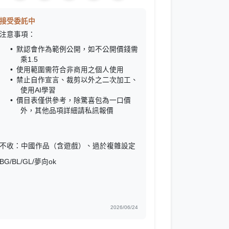
接受委託中
注意事項：
默認會作為範例公開，如不公開價錢需
乘1.5
使用範圍需符合非商用之個人使用
禁止自作宣言、裁剪以外之二次加工、
使用AI學習
價目表僅供參考，除驚喜包為一口價
外，其他品項詳細請私訊報價
不收：中國作品（含遊戲）、過於複雜設定
BG/BL/GL/夢向ok
2026/06/24