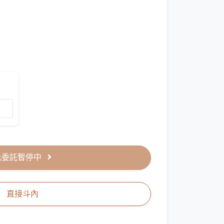
此委託暫停中
直接斗內