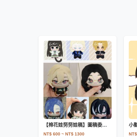
【棉花娃努努娃稿】圖稿委託（可一條龍服務）
小
NT$ 600
~ NT$ 1300
NT$