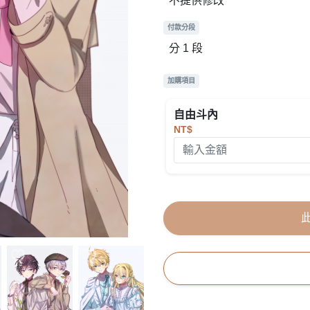
不提供修改
付款分段
分 1 段
加購項目
自由斗內
NT$