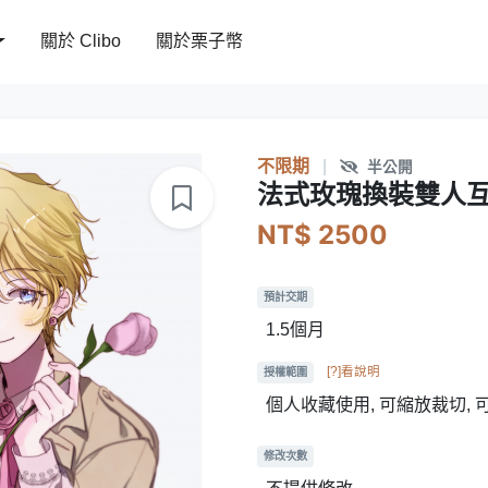
關於 Clibo
關於栗子幣
不限期
|
半公開
法式玫瑰換裝雙人
NT$ 2500
預計交期
1.5個月
[?]看說明
授權範圍
個人收藏使用, 可縮放裁切,
修改次數