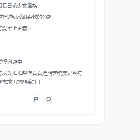
擅長日系少女風格
重視透明感跟柔軟的色調
可愛至上主義✨
緩慢搬運中
可以先逛逛噗浪看看近期完稿度是否符
合需求再詢問委託！