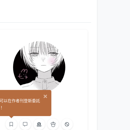
×
77
可以在作者刊登新委託
(0)
！
繪圖