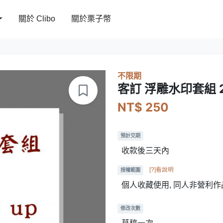
關於 Clibo
關於栗子幣
不限期
客訂 浮雕水印套組 25
NT$ 250
預計交期
收款後三天內
[?]看說明
授權範圍
個人收藏使用, 同人非營利作
修改次數