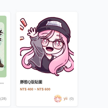
人物互動/主題換裝驚喜包｜傳統/現代和服
靜態Q版貼圖
NT$ 400
~ NT$ 600
yii
(28)
(0)