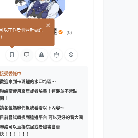
×
karuri 卡璐鯉
可以在作者刊登新委託
(0)
！
繪圖
接受委託中
歡迎來到卡璐鯉的水印特區～
聯絡請使用哀居或者臉書！這邊並不常點
開！
請各位媽咪們幫我看看以下內容～
目前嘗試轉換到這邊平台 可以更好的看大圖
聯絡可以直接哀居或者臉書會更
快！！！！！！