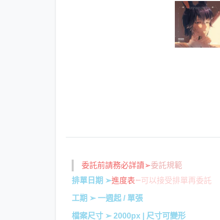
委託前請務必詳讀➢
委託規範
排單日期 ➢
進度表
⭠可以接受排單再委託
工期 ➢ 一週起 / 單張
檔案尺寸 ➢ 2000px | 尺寸可變形