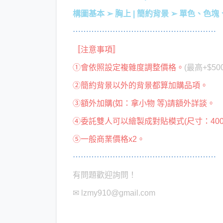
構圖基本 ➢ 胸上 | 簡約背景 ➢ 單色、色
⋯⋯⋯⋯⋯⋯⋯⋯⋯⋯⋯⋯⋯⋯⋯⋯⋯⋯
〚注意事項〛
①
會依照設定複雜度調整價格。
(最高+$50
②簡約背景以外的背景都算加購品項
。
③額外加購(如：拿小物 等)請額外詳談。
④委託雙人可以繪製成對貼模式(尺寸：4000
⑤一般商業價格x2。
⋯⋯⋯⋯⋯⋯⋯⋯⋯⋯⋯⋯⋯⋯⋯⋯⋯⋯
有問題歡迎詢問！
✉︎ lzmy910@gmail.com