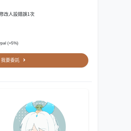
修改人設錯誤1次
ypal (+5%)
我要委託