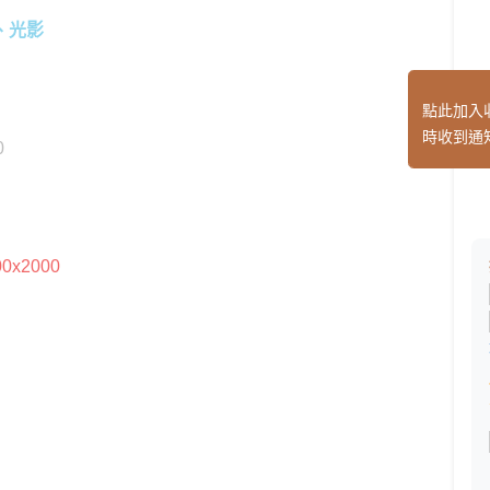
塊、光影
點此加入
時收到通
0
x2000