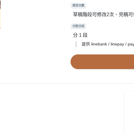
修改次數
草稿階段可修改2次、完稿可
付款分段
分 1 段
提供 linebank / linepay / pa