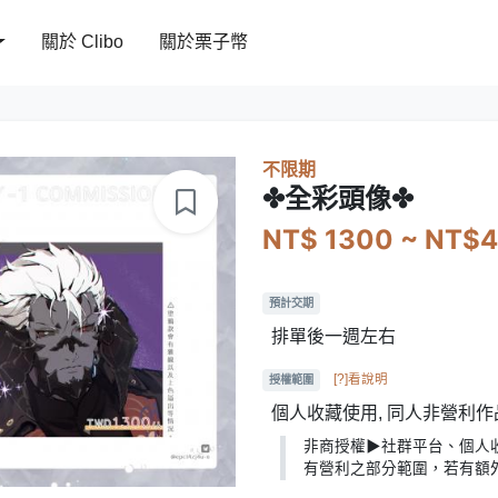
關於 Clibo
關於栗子幣
不限期
✤全彩頭像✤
NT$ 1300 ~ NT$
預計交期
排單後一週左右
[?]看說明
授權範圍
個人收藏使用, 同人非營利作
非商授權▶社群平台、個人收
有營利之部分範圍，若有額外