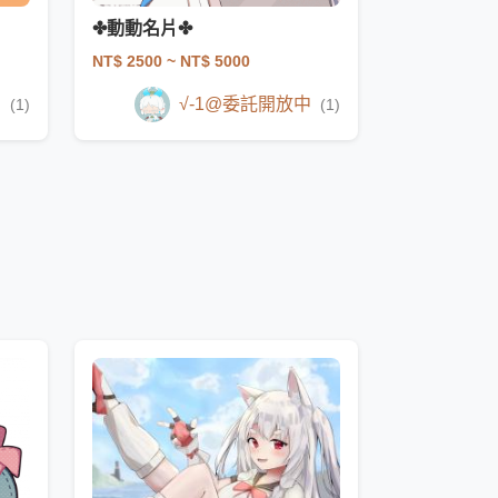
✤動動名片✤
NT$ 2500
~ NT$ 5000
中
√-1@委託開放中
(1)
(1)