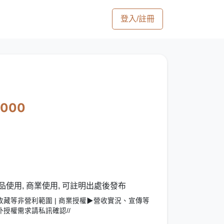
登入/註冊
4000
品使用, 商業使用, 可註明出處後發布
藏等非營利範圍 | 商業授權▶營收實況、宣傳等
授權需求請私訊確認//