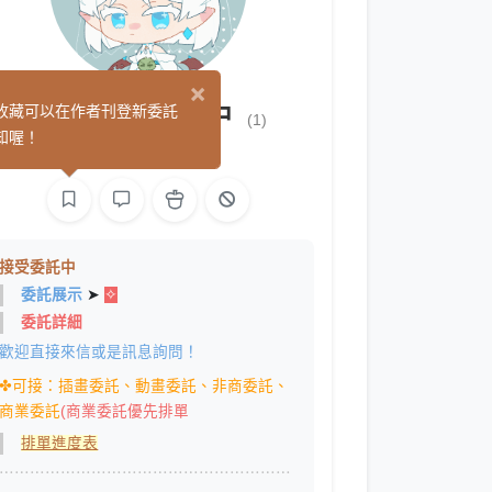
×
√-1@委託開放中
收藏可以在作者刊登新委託
(1)
知喔！
繪圖
影像
接受委託中
委託展示
➤
✧
委託詳細
歡迎直接來信或是訊息詢問！
✤可接：插畫委託、動畫委託、非商委託、
商業委託
(商業委託優先排單
排單進度表
⋯⋯⋯⋯⋯⋯⋯⋯⋯⋯⋯⋯⋯⋯⋯⋯⋯⋯⋯