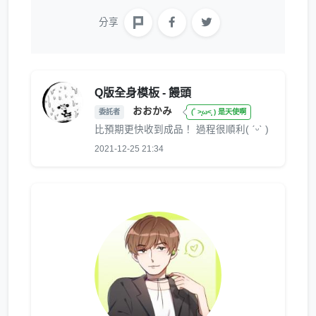
分享
Q版全身模板 - 饅頭
おおかみ
委託者
(˚ ˃̣̣̥ω˂̣̣̥ ) 是天使啊
比預期更快收到成品！ 過程很順利( ˊᵕˋ )
2021-12-25 21:34