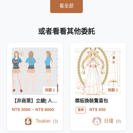
看全部
或者看看其他委託
尚餘 2
尚餘 3
【非商業】立繪| 人物設計/人物設定繪製(全身)
模板換裝驚喜包
NT$ 3000
~ NT$ 8000
NT$ 650
暫停
Tsukiei
日瑾
(3)
(0)