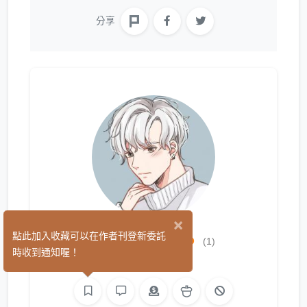
分享
×
Kome*米米
點此加入收藏可以在作者刊登新委託
(1)
時收到通知喔！
平面設計
繪圖