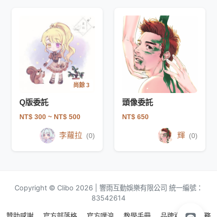
尚餘 3
Q版委託
頭像委託
NT$ 300
~ NT$ 500
NT$ 650
李蘿拉
輝
(0)
(0)
Copyright © Clibo 2026 | 響雨互動娛樂有限公司 統一編號：
83542614
贊助感謝
官方部落格
官方噗浪
教學手冊
品牌資源
服務