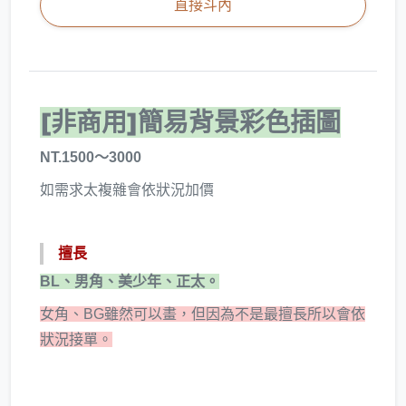
直接斗內
[非商用]簡易背景彩色插圖
NT.1500～3000
如需求太複雜會依狀況加價
擅長
BL、男角、美少年、正太。
女角、BG雖然可以畫，但因為不是最擅長所以會依
狀況接單。