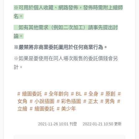
※可用於個人收藏、網路發佈，發佈時需附上繪師
名。
如有其他需求（例如二次加工）請事先提出討
論。
※嚴禁將非商業委託圖用於任何商業行為。
※如果是要使用在同人場次販售的委託價錢會另
計。
繪圖委託
全年齡向
BL
全身
原創
女角
小說插圖
彩色插圖
正太
男角
立繪
繪圖委託
美少年
2021-11-26 10:01 刊登
2022-01-21 10:50 更新