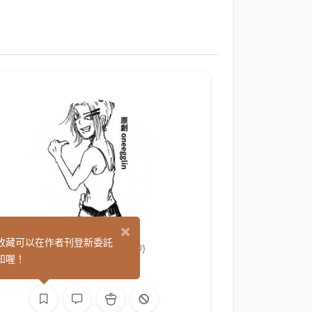
×
oneegglin
收藏可以在作者刊登新委託
(0)
知喔！
繪圖