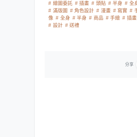
繪圖委託
插畫
頭貼
半身
全
滿版圖
角色設計
漫畫
寫實
像
全身
半身
商品
手繪
插
設計
送禮
分享