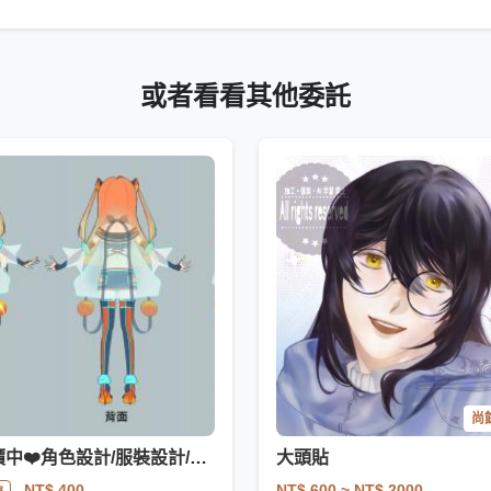
或者看看其他委託
尚餘
半價中❤️角色設計/服裝設計/立繪/三視圖
大頭貼
NT$ 600
~ NT$ 2000
NT$ 400