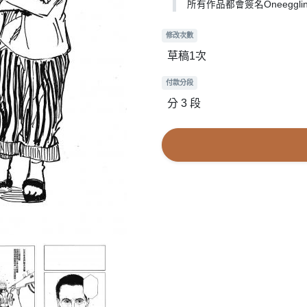
所有作品都會簽名Oneegg
修改次數
草稿1次
付款分段
分 3 段