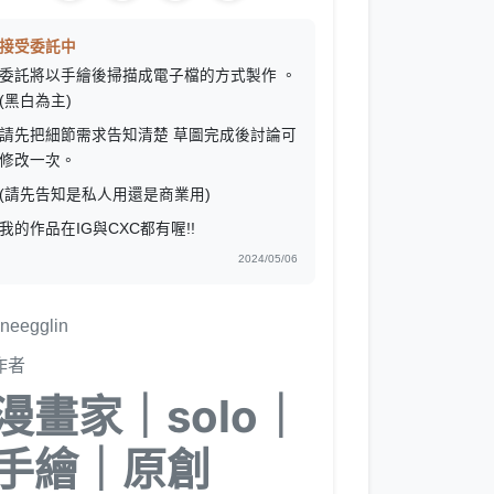
接受委託中
委託將以手繪後掃描成電子檔的方式製作 。
(黑白為主)
請先把細節需求告知清楚 草圖完成後討論可
修改一次。
(請先告知是私人用還是商業用)
我的作品在IG與CXC都有喔!!
2024/05/06
neegglin
作者
漫畫家｜solo｜
手繪｜原創