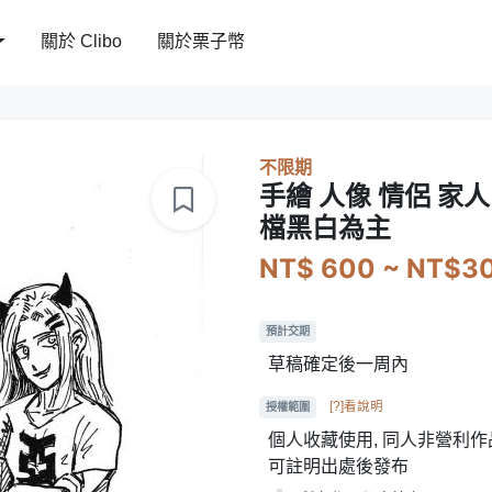
關於 Clibo
關於栗子幣
不限期
手繪 人像 情侶 家
檔黑白為主
NT$ 600 ~ NT$3
預計交期
草稿確定後一周內
[?]看說明
授權範圍
個人收藏使用, 同人非營利作品
可註明出處後發布