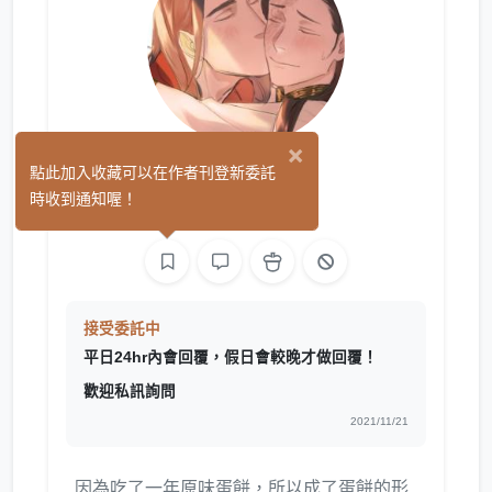
×
蛋餅
點此加入收藏可以在作者刊登新委託
(0)
時收到通知喔！
繪圖
接受委託中
平日24hr內會回覆，假日會較晚才做回覆！
歡迎私訊詢問
2021/11/21
因為吃了一年原味蛋餅，所以成了蛋餅的形