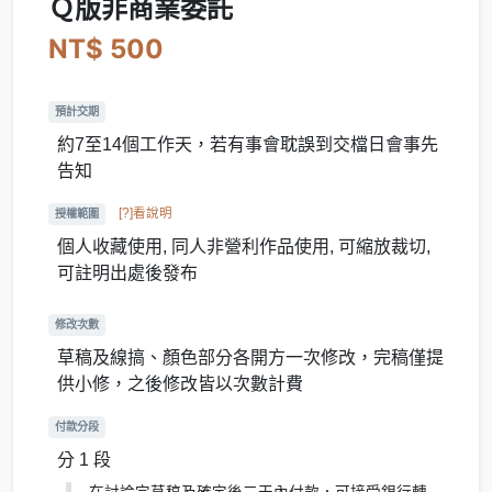
Ｑ版非商業委託
NT$ 500
預計交期
約7至14個工作天，若有事會耽誤到交檔日會事先
告知
[?]看說明
授權範圍
個人收藏使用, 同人非營利作品使用, 可縮放裁切,
可註明出處後發布
修改次數
草稿及線搞、顏色部分各開方一次修改，完稿僅提
供小修，之後修改皆以次數計費
付款分段
分 1 段