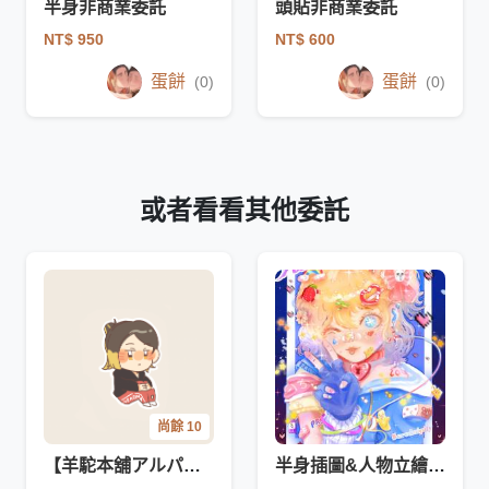
半身非商業委託
頭貼非商業委託
NT$ 950
NT$ 600
蛋餅
蛋餅
(0)
(0)
或者看看其他委託
尚餘 10
【羊駝本舖アルパカ】Q版角色全身
半身插圖&人物立繪d(`･∀･)b