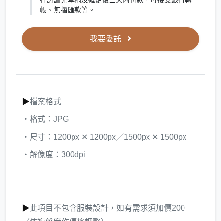
在討論完草稿及確定後三天內付款，可接受銀行轉
帳、無摺匯款等。
我要委託
▶
檔案格式
・格式：JPG
・尺寸：1200px ✕ 1200px／1500px ✕ 1500px
・解像度：300dpi
▶
此項目不包含服裝設計，如有需求須加價200