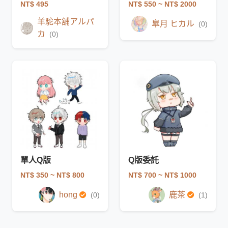
NT$ 495
NT$ 550
~ NT$ 2000
羊駝本舖アルパ
皐月 ヒカル
(0)
カ
(0)
單人Q版
Q版委託
NT$ 350
~ NT$ 800
NT$ 700
~ NT$ 1000
hong
鹿茶
(0)
(1)