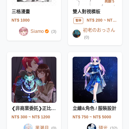
尚餘 5
三格漫畫
雙人對視模板
NT$ 1000
NT$ 200
~ NT$ 600
暫停
初老のおっさん
Siamo
(3)
(0)
❮非商業委託❯正比委託
立繪&角色 / 服裝設計
NT$ 300
~ NT$ 1200
NT$ 750
~ NT$ 5000
黑瀨月
殘光
(0)
(32)