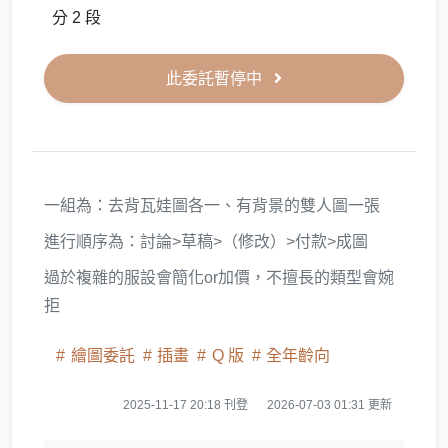
分 2 段
此委託暫停中
一組為：去背瓦娃圖各一、有背景的雙人圖一張
進行順序為：討論>草稿>（修改）>付款>成圖
過於複雜的服設會簡化or加價，不擅長的類型會婉
拒
繪圖委託
插畫
Q 版
全年齡向
2025-11-17 20:18 刊登
2026-07-03 01:31 更新