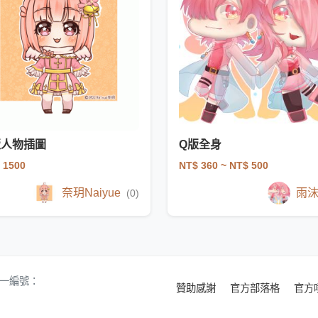
版人物插圖
Q版全身
 1500
NT$ 360
~ NT$ 500
奈玥Naiyue
雨
(0)
 統一編號：
贊助感謝
官方部落格
官方