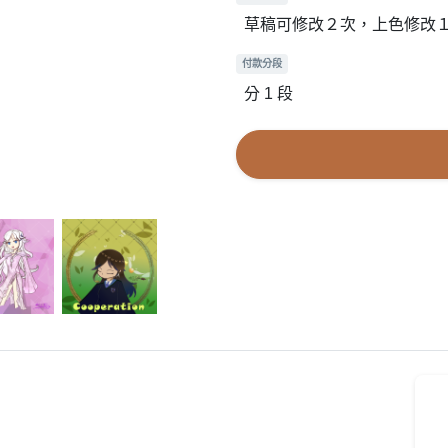
草稿可修改２次，上色修改
付款分段
分 1 段