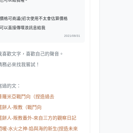
也可以給我喔~
價格可商議(初次使用不太會估算價格
可以直接傳噗浪訊息給我
2021/08/31
我喜歡文字，喜歡自己的聲音。
請務必來找我嘗試！
寫過的文：
普羅米亞戰鬥向（捏造過去
薑餅人-叛教（戰鬥向
薑餅人-叛教番外-來自三方的觀察日記
閃暖-水火之神-焰與海的新生(捏造未來