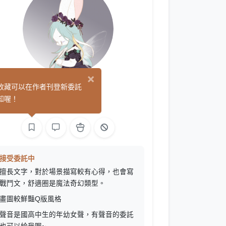
×
冰之幻影
收藏可以在作者刊登新委託
(0)
知喔！
繪圖
聲音
文字
接受委託中
擅長文字，對於場景描寫較有心得，也會寫
戰鬥文，舒適圈是魔法奇幻類型。
畫圖較鮮豔Q版風格
聲音是國高中生的年幼女聲，有聲音的委託