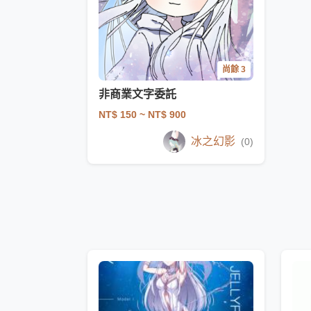
尚餘 3
非商業文字委託
NT$ 150
~ NT$ 900
冰之幻影
(0)