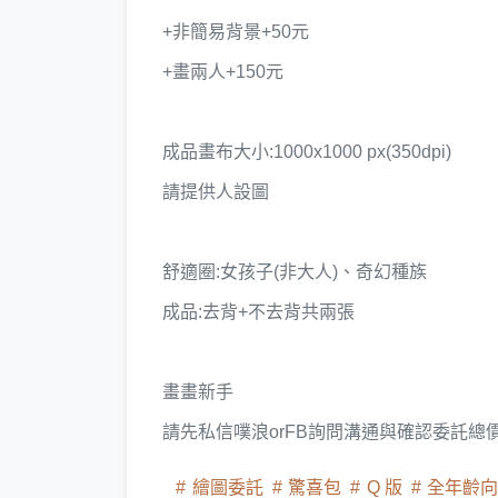
+非簡易背景+50元
+畫兩人+150元
成品畫布大小:1000x1000 px(350dpi)
請提供人設圖
舒適圈:女孩子(非大人)、奇幻種族
成品:去背+不去背共兩張
畫畫新手
請先私信噗浪orFB詢問溝通與確認委託總
繪圖委託
驚喜包
Q 版
全年齡