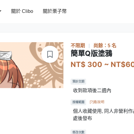
關於 Clibo
關於栗子幣
不限期
|
尚餘：5 名
簡單Q版塗鴉
NT$ 300 ~ NT$6
預計交期
收到款項後二週內
[?]看說明
授權範圍
個人收藏使用, 同人非營利作品
處後發布
修改次數