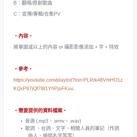
B：翻唱/原創歌曲
C：宣傳/專輯/合集PV
・內容・
將單圖或以上的內容 or 攝影影像添加 + 字 + 特效
・參考・
https://youtube.com/playlist?list=PLRrk48VmHO1z
KQxP87jQf7W1YhPjoFKuu
・需要提供的資料檔案・
音源 (.mp3、.wmv、.wav)
歌詞 、台詞、文字、相關人員的筆記（作詞
曲人、繪師名字等等）