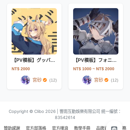
【PV模板】グッバイ宣言
【PV模板】フォニイ / phony
NT$ 2000
NT$ 1000
~ NT$ 2000
宮砂
宮砂
(12)
(12)
Copyright © Clibo 2026 | 響雨互動娛樂有限公司 統一編號：
83542614
贊助感謝
官方部落格
官方噗浪
教學手冊
品牌資源
服務