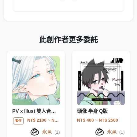
此創作者更多委託
PV x Illust 雙人合作一站式委託
頭像 半身 Q版
NT$ 400
~ NT$ 2500
NT$ 2100
~ NT$ 12000
暫停
氷邑
氷邑
(1)
(1)