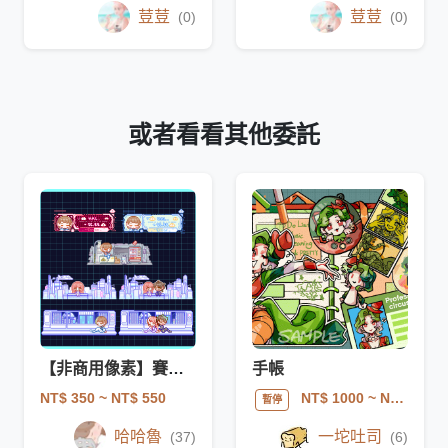
荳荳
荳荳
(0)
(0)
或者看看其他委託
【非商用像素】賽博龐克系列像素
手帳
NT$ 350
~ NT$ 550
NT$ 1000
~ NT$ 2300
暫停
哈哈魯
一坨吐司
(37)
(6)