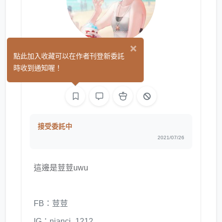
×
荳荳
點此加入收藏可以在作者刊登新委託
(0)
時收到通知喔！
繪圖
接受委託中
2021/07/26
這邊是荳荳uwu
FB：荳荳
IG：nianci_1212