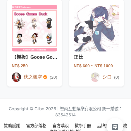
【模板】Goose Goose Duck(非商用)
正比
NT$ 250
NT$ 600
~ NT$ 1000
秋之楓空
シロ
(20)
(0)
Copyright © Clibo 2026 | 響雨互動娛樂有限公司 統一編號：
83542614
贊助感謝
官方部落格
官方噗浪
教學手冊
品牌資源
服務