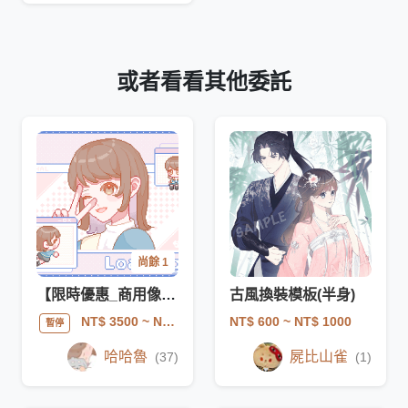
或者看看其他委託
尚餘 1
【限時優惠_商用像素】半客製化/模板待機圖
古風換裝模板(半身)
NT$ 600
~ NT$ 1000
NT$ 3500
~ NT$ 4800
暫停
哈哈魯
屍比山雀
(37)
(1)