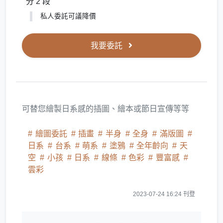
分 2 段
私人委託可議降價
我要委託
可替您繪製日系感的插圖、繪本或節日宣傳等等
繪圖委託
插畫
半身
全身
滿版圖
日系
台系
萌系
塗鴉
全年齡向
天
空
小孩
日系
線條
色彩
豐富感
雲彩
2023-07-24 16:24 刊登