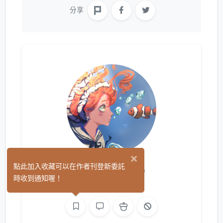
分享
×
Min Wen
點此加入收藏可以在作者刊登新委託
(0)
時收到通知喔！
繪圖