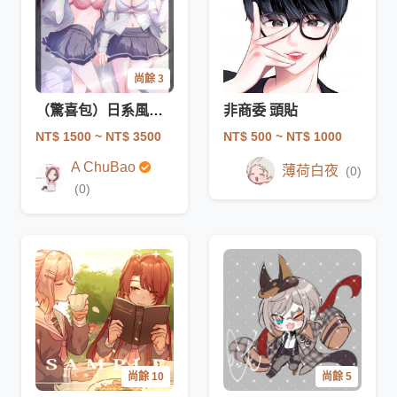
尚餘 3
（驚喜包）日系風格插畫＿胸上/腰上/膝上/全身
非商委 頭貼
NT$ 1500
~ NT$ 3500
NT$ 500
~ NT$ 1000
A ChuBao
薄荷白夜
(0)
(0)
尚餘 10
尚餘 5