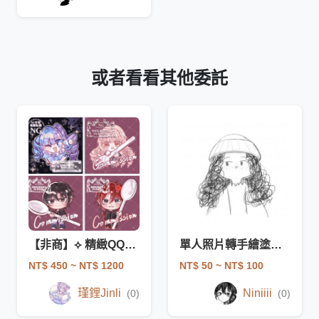
或者看看其他委託
【非商】⟡ 精緻QQ糖 ⟡
單人照片轉手繪塗鴉黑白線條頭像（需提供照片）
NT$ 450
~ NT$ 1200
NT$ 50
~ NT$ 100
瑾鋰Jinli
Niniiii
(0)
(0)