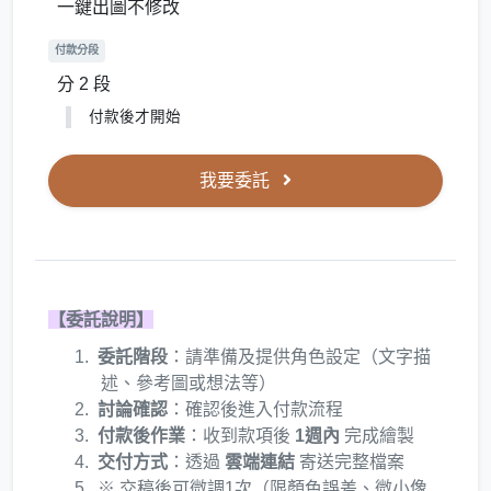
一鍵出圖不修改
付款分段
分 2 段
付款後才開始
我要委託
【委託說明】
委託階段
：請準備及提供角色設定（文字描
述、參考圖或想法等）
討論確認
：確認後進入付款流程
付款後作業
：收到款項後
1週內
完成繪製
交付方式
：透過
雲端連結
寄送完整檔案
※ 交稿後可微調1次（限顏色誤差、微小像