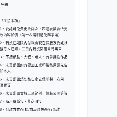
-完稿
『注意事項』
1、委託可免費更改兩次，超過次數會依更
改內容加價（請一次講明避免起爭議）
2、若沒在期限內付款會現在個版及委託社
發尋人通知，三日內若沒回覆會轉黑單
3、不接斷肢、大叔、老人、有爭議性作品
4、未買斷圖如有要加工或印製私用請先告
知本人
5、未買斷圖請勿私自拿去做印製、商用、
販賣等
6、未買斷圖會放上至範例、個版公開等等
7、商用買斷*5、非商用*3
8、付款方式/無摺/郵局轉帳/銀行匯款