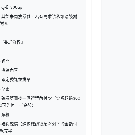
-Q版-300up
-其餘未開放常駐，若有需求請私訊洽談謝
謝🙏
『委託流程』
-詢問
-挑論內容
-確定委託並排單
-草圖
-確認草圖後一個禮拜內付款（金額超過300
0可先付一半金額）
-線稿
-確認線稿（線稿確認後須將剩下的金額付
款完畢