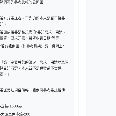
範例可先參考此帳的公開圖
若有想委託者，可先詢問本人是否可接委
託。
若開放接委請私訊您的“委託需求、用途、
預算、要求元素、希望收到日期”等等
“若有範例圖（如參考骨架）請一併附上“
『請一定要將您的設定、需求、用途以及預
算告知清楚，本人並不是通靈系不會通
靈。』
委託常駐項目價格：範例可參考委託相簿
-立繪-1600up
-大頭單色塗鴉-200