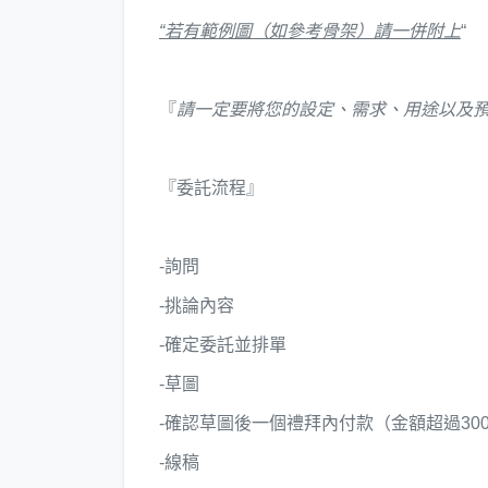
“若有範例圖（如參考骨架）請一併附上
“
『
請一定要將您的設定、需求、用途以及
『委託流程』
-詢問
-挑論內容
-確定委託並排單
-草圖
-確認草圖後一個禮拜內付款（金額超過30
-線稿