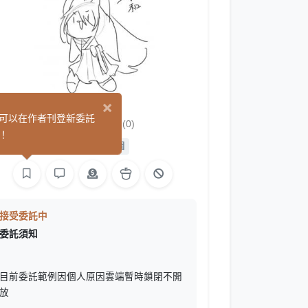
×
月和和
可以在作者刊登新委託
(0)
！
平面設計
繪圖
接受委託中
委託須知
目前委託範例因個人原因雲端暫時鎖閉不開
放