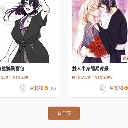
尚餘
身塗鴉驚喜包
雙人半身簡易背景
 250
~ NT$ 250
NT$ 1500
~ NT$ 2500
月和和
月和和
(0)
看全部