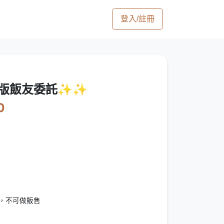
登入/註冊
】Q版飯友委託✨✨
0
，不可做販售