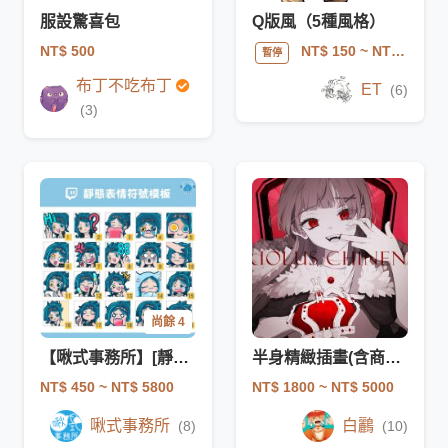
服設驚喜包
Q版風（5種風格）
NT$ 500
NT$ 150
~ NT$ 500
暫停
布丁不吃布丁
ET
(6)
(3)
尚餘 4
【啾式事務所】[靜態]表情符號模板
半身精緻插畫(含商用曲繪)
NT$ 450
~ NT$ 5800
NT$ 1800
~ NT$ 5000
啾式事務所
白鸝
(8)
(10)