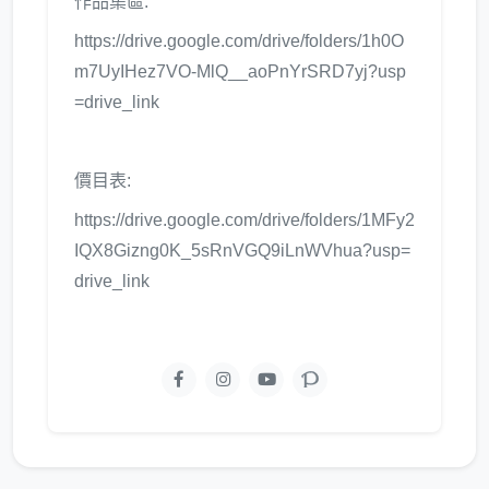
作品集區:
https://drive.google.com/drive/folders/1h0O
m7UyIHez7VO-MlQ__aoPnYrSRD7yj?usp
=drive_link
價目表:
https://drive.google.com/drive/folders/1MFy2
IQX8Gizng0K_5sRnVGQ9iLnWVhua?usp=
drive_link