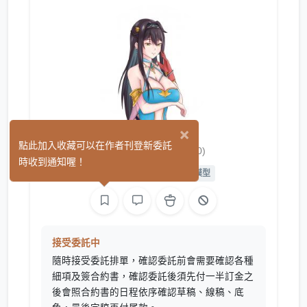
×
神原あやね
點此加入收藏可以在作者刊登新委託
(0)
時收到通知喔！
繪圖
L2D 繪圖
L2D 模型
接受委託中
隨時接受委託排單，確認委託前會需要確認各種
細項及簽合約書，確認委託後須先付一半訂金之
後會照合約書的日程依序確認草稿、線稿、底