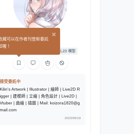
×
Kilin
收藏可以在作者刊登新委託
(0)
知喔！
繪圖
遊戲製作
L2D 繪圖
L2D 模型
接受委託中
Kilin's Artwork | Illustrator | 繪師 | Live2D R
igger | 建模師 | 立繪 | 角色設計 | Live2D |
Vtuber | 曲繪 | 插圖 | Mail: koizora1820@g
mail.com
2023/06/19