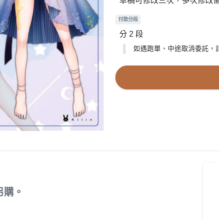
草稿可修改三次，多次修改
付款分段
分 2 段
如遇跑單、中途取消委託，
另購。