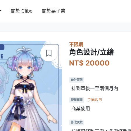
關於 Clibo
關於栗子幣
不限期
角色設計/立繪
NT$ 20000
預計交期
排到單後一至兩個月內
[?]看說明
授權範圍
商業使用
修改次數