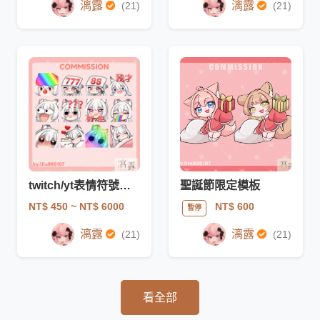
漓露
漓露
(21)
(21)
twitch/yt表情符號、忠誠點數、訂閱徽章
聖誕節限定模板
NT$ 450
~ NT$ 6000
NT$ 600
暫停
漓露
漓露
(21)
(21)
看全部