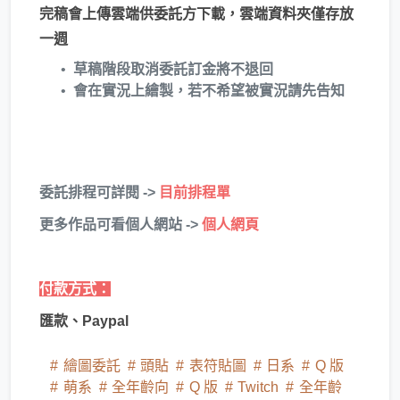
完稿會上傳雲端供委託方下載，雲端資料夾僅存放
一週
草稿階段取消委託訂金將不退回
會在實況上繪製，若不希望被實況請先告知
​委託排程可詳閱 ->
目前排程單
更多作品可看個人網站 ->
個人網頁
付款方式：
匯款、Paypal
繪圖委託
頭貼
表符貼圖
日系
Q 版
萌系
全年齡向
Q 版
Twitch
全年齡