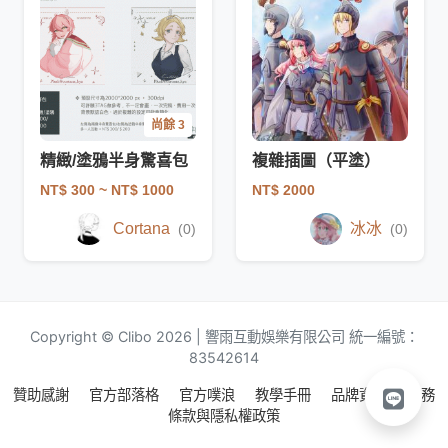
尚餘 3
精緻/塗鴉半身驚喜包
複雜插圖（平塗）
NT$ 300
~ NT$ 1000
NT$ 2000
Cortana
冰冰
(0)
(0)
Copyright © Clibo 2026 | 響雨互動娛樂有限公司 統一編號：
83542614
贊助感謝
官方部落格
官方噗浪
教學手冊
品牌資源
服務
條款與隱私權政策