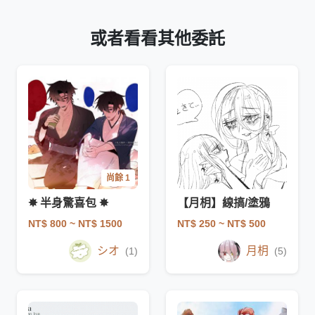
或者看看其他委託
尚餘 1
✸ 半身驚喜包 ✸
【月枂】線搞/塗鴉
NT$ 800
~ NT$ 1500
NT$ 250
~ NT$ 500
シオ
月枂
(1)
(5)