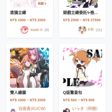
尚餘 5
塗鴉立繪
遊戲立繪委託✨進化後✨
NT$ 1000
~ NT$ 2000
NT$ 2500
~ NT$ 37500
xuan n
FR
(0)
(11)
雙人繪圖
Q版驚喜包
NT$ 1000
~ NT$ 2000
NT$ 500
~ NT$ 600
白雨青(XUCW)
いっき（阿樹）