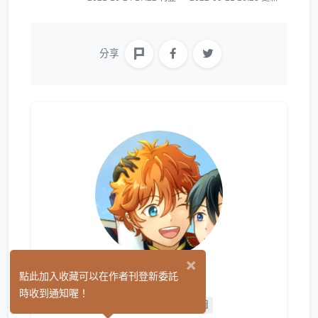
分享
×
云汐
點此加入收藏可以在作者刊登新委託
(0)
時收到通知喔！
平面設計
手作
繪圖