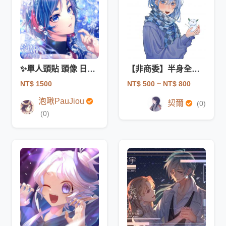
✨單人頭貼 頭像 日系 插畫 少女漫畫風格
【非商委】半身全彩(無背景)
NT$ 1500
NT$ 500
~ NT$ 800
泡啾PauJiou
契爾
(0)
(0)