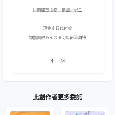
目前開放換物／換圖／現金
現金走超代付款
物換圖限あんスタ明星昴流周邊
此創作者更多委託