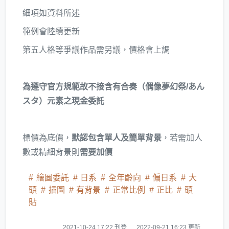
細項如資料所述
範例會陸續更新
第五人格等爭議作品需另議，價格會上調
為遵守官方規範故不接含有合奏（偶像夢幻祭/あん
スタ）元素之現金委託
標價為底價，
默認包含單人及簡單背景
，若需加人
數或精細背景則
需要加價
繪圖委託
日系
全年齡向
偏日系
大
頭
插圖
有背景
正常比例
正比
頭
貼
2021-10-24 17:22 刊登
2022-09-21 16:23 更新