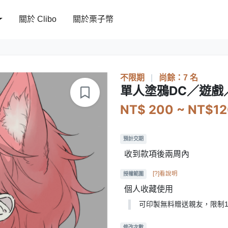
關於 Clibo
關於栗子幣
不限期
|
尚餘：7 名
單人塗鴉DC／遊戲
NT$ 200 ~ NT$1
預計交期
收到款項後兩周內
[?]看說明
授權範圍
個人收藏使用
可印製無料贈送親友，限制
修改次數