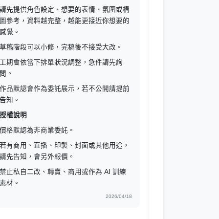
請先提供角色設定、想要的表情、氛圍或構
圖參考，資料越完整，越能更接近你想要的
感覺。
草稿階段可以小修，完稿後不接受大改。
工期會依當下排單狀況調整，急件請先詢
問。
作品默認會作為委託展示，若不公開請提前
告知。
授權說明
價格默認為非商業委託。
若有商用、直播、印製、封面或其他用途，
請先告知，會另外報價。
禁止私自二改、轉賣、商用或作為 AI 訓練
素材。
2026/04/18