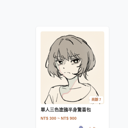
尚餘 7
單人三色塗鴉半身驚喜包
NT$ 300
~ NT$ 900