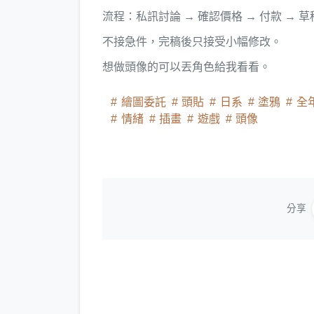
流程：私訊討論 → 確認價格 → 付款 → 草
不接急件，完稿後只接受小幅修改。
想做頭像的可以丟角色給我看看。
繪圖委託
頭貼
日系
塗鴉
全
情緒
插畫
遊戲
頭像
分享