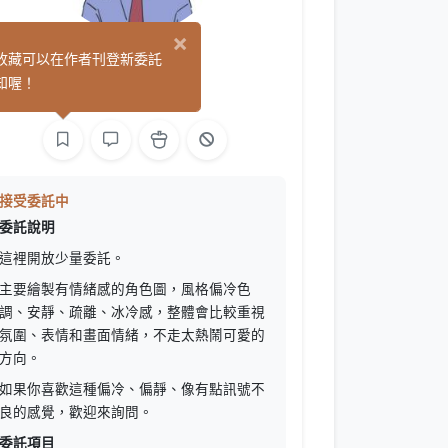
×
小久
收藏可以在作者刊登新委託
(0)
知喔！
繪圖
接受委託中
委託說明
這裡開放少量委託。
主要繪製有情緒感的角色圖，風格偏冷色
調、安靜、疏離、冰冷感，整體會比較重視
氛圍、表情和畫面情緒，不走太熱鬧可愛的
方向。
如果你喜歡這種偏冷、偏靜、像有點訊號不
良的感覺，歡迎來詢問。
委託項目