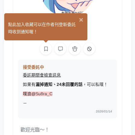
×
箱冰汽水
點此加入收藏可以在作者刊登新委託
(1)
時收到通知喔！
繪圖
接受委託中
委託期間會檢查訊息
如果有
漏掉通知、24未回覆的話
，可以私噗！
噗浪@
Su8ra_C
－
2026/01/14
歡迎光臨～！