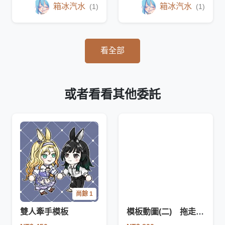
箱冰汽水
箱冰汽水
(1)
(1)
看全部
或者看看其他委託
尚餘 1
雙人牽手模板
模板動圖(二) 拖走／I'll be back／直笛