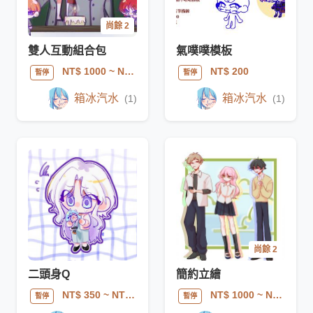
尚餘 2
雙人互動組合包
氣噗噗模板
NT$ 1000
~ NT$ 1500
NT$ 200
暫停
暫停
箱冰汽水
箱冰汽水
(1)
(1)
尚餘 2
二頭身Q
簡約立繪
NT$ 350
~ NT$ 700
NT$ 1000
~ NT$ 1500
暫停
暫停