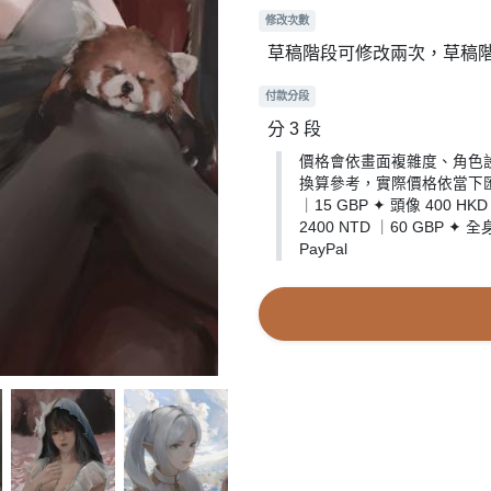
修改次數
草稿階段可修改兩次，草稿
付款分段
分 3 段
價格會依畫面複雜度、角色設計與
換算參考，實際價格依當下匯率為準
｜15 GBP ✦ 頭像 400 HKD
2400 NTD ｜60 GBP ✦ 
PayPal