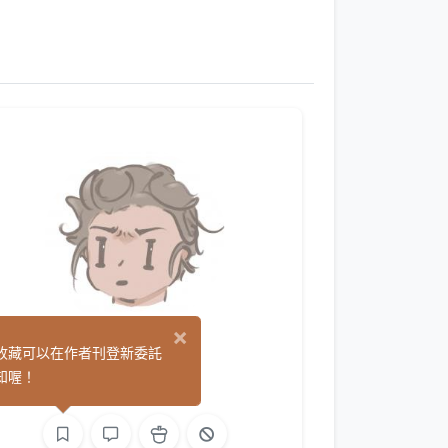
×
AniAn
收藏可以在作者刊登新委託
(0)
知喔！
繪圖