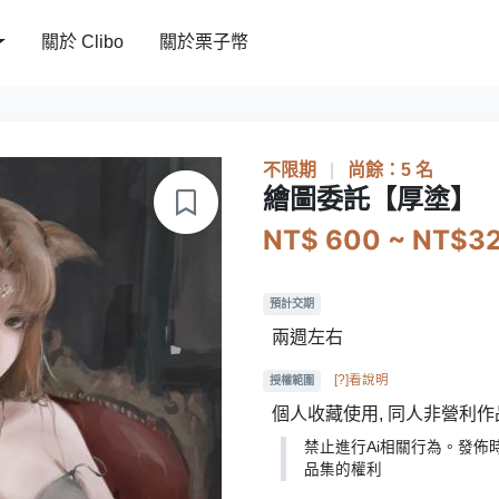
關於 Clibo
關於栗子幣
不限期
|
尚餘：5 名
繪圖委託【厚塗】
NT$ 600 ~ NT$3
預計交期
兩週左右
[?]看說明
授權範圍
個人收藏使用, 同人非營利
禁止進行Ai相關行為。發佈
品集的權利