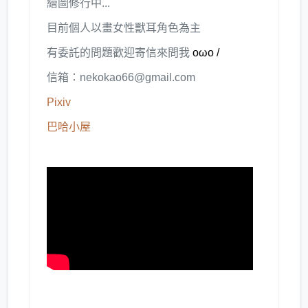
繪圖修行中...
目前個人以畫女性獸耳角色為主
有委託的問題歡迎寄信來問我
oωo /
信箱：nekokao66@gmail.com
Pixiv
巴哈小屋