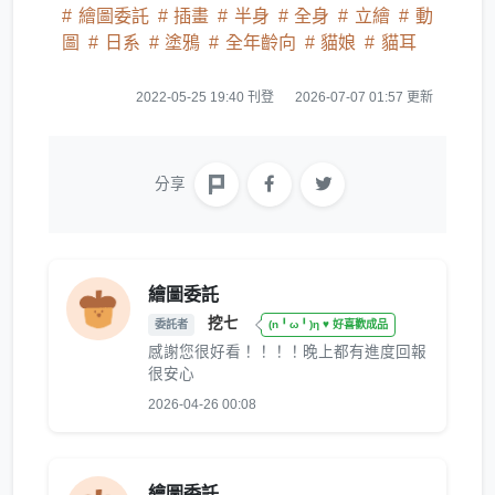
繪圖委託
插畫
半身
全身
立繪
動
圖
日系
塗鴉
全年齡向
貓娘
貓耳
2022-05-25 19:40 刊登
2026-07-07 01:57 更新
分享
繪圖委託
挖七
委託者
(n╹ω╹)η ♥ 好喜歡成品
感謝您很好看！！！！晚上都有進度回報
很安心
2026-04-26 00:08
繪圖委託