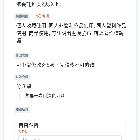
依委託難度2天以上
[?]看說明
授權範圍
個人收藏使用, 同人非營利作品使用, 同人營利作品
使用, 商業使用, 可註明出處後發布, 可談著作權轉
讓
修改次數
可小幅修改3~5次，完稿後不可修改
付款分段
分 3 段
想要一次付清也可以
加購項目
自由斗內
NT$