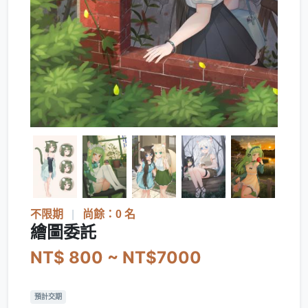
不限期
|
尚餘：0 名
繪圖委託
NT$ 800 ~ NT$7000
預計交期