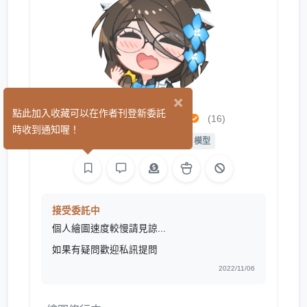
×
貓臉Nekokao
點此加入收藏可以在作者刊登新委託
(16)
時收到通知喔！
繪圖
L2D 繪圖
L2D 模型
接受委託中
個人繪圖速度較慢請見諒...
如果有疑問歡迎私訊提問
2022/11/06