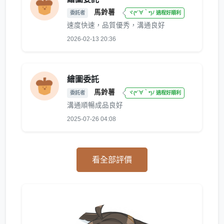
馬鈴薯
委託者
ヾ(*´∀｀*)ﾉ 過程好順利
速度快速，品質優秀，溝通良好
2026-02-13 20:36
繪圖委託
馬鈴薯
委託者
ヾ(*´∀｀*)ﾉ 過程好順利
溝通順暢成品良好
2025-07-26 04:08
看全部評價