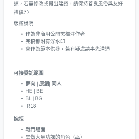
諒，若需修改或提出建議，請保持善良風俗與友好
禮貌🙂
版權說明
作為非商用公開需標注作者
完稿都附有浮水印
會作為範本供參，若有疑慮請事先溝通
可接委託範圍
夢向 | 原創| 同人
HE | BE
BL | BG
R18
婉拒
戰鬥場面
需做大量功課的角色（🙇）