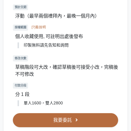
預計交期
浮動（最早兩個禮拜內，最晚一個月內）
[?]看說明
授權範圍
個人收藏使用, 可註明出處後發布
印製無料請先告知和詢問
修改次數
草稿階段可大改，確認草稿後可接受小改，完稿後
不可修改
付款分段
分 1 段
單人1600，雙人2800
我要委託