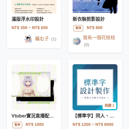
滿版浮水印設計
新衣裝剪影設計
NT$ 350
~ NT$ 650
NT$ 800
暫停
我有一個花枝枝
籬右子
(1)
(0)
尚餘 1
Vtuber實況直播配信間設計委託
【標準字】同人、商用、Vtuber
NT$ 1200
~ NT$ 8000
NT$ 1000
暫停