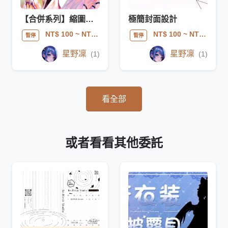
【合併系列】縮圖製作與設計 A版
極簡封面設計
NT$ 100
~ NT$ 350
NT$ 100
~ NT$ 350
暫停
暫停
星野凜
星野凜
(1)
(1)
看全部
或者看看其他委託