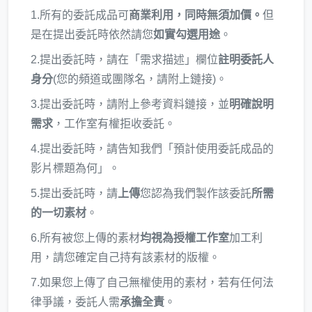
1.所有的委託成品可
商業利用，同時無須加價。
但
是在提出委託時依然請您
如實勾選用途
。
2.提出委託時，請在「需求描述」欄位
註明委託人
身分
(您的頻道或團隊名，請附上鏈接)。
3.提出委託時，請附上參考資料鏈接，並
明確說明
需求
，工作室有權拒收委託。
4.提出委託時，請告知我們「預計使用委託成品的
影片標題為何」。
5.提出委託時，請
上傳
您認為我們製作該委託
所需
的一切素材
。
6.所有被您上傳的素材
均視為授權工作室
加工利
用，請您確定自己持有該素材的版權。
7.如果您上傳了自己無權使用的素材，若有任何法
律爭議，委託人需
承擔全責
。