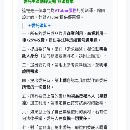
-委託生產動線流暢-無須排單
這裡是一個專門為
VTuber服務
的剪輯師、縮圖
設計師，針對VTuber提供優惠價。
✦
委託須知
✦
一、所有的委託成品為
非商業利用，商業利用一
律+25%收費。
提出委託時請
如實勾選用途
。
二、提出委託時，請在「需求描述」欄位
註明委
託人身分（
您的頻道或團隊名，請附上鏈接）。
三、提出委託時，請附上參考資料鏈接，並
明確
說明需求
。
四、提出委託時，請
上傳
您認為我們製作該委託
所需的一切素材
。
五、所有被您上傳的素材
均視為授權本人（星野
凜）
加工利用，請確定自己持有該素材的版權。
六、如果您上傳了自己無權使用的素材，若有任
何法律爭議，委託人需
負擔一切責任
。
七、對「星野凜」提出委託，即說明委託人
同意