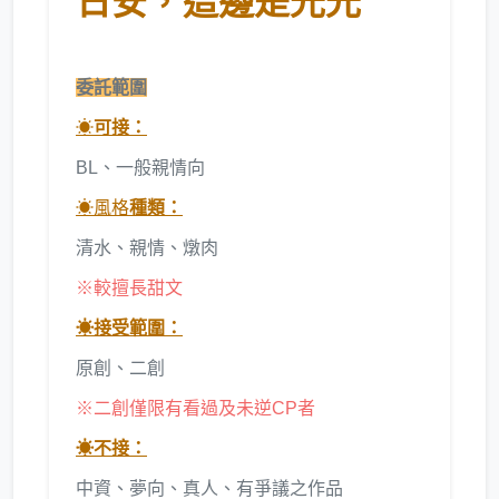
日安，這邊是光光
委託範圍
☀
可接：
BL、一般親情向
☀風格
種類：
清水、親情、燉肉
※較擅長甜文
☀接受範圍：
原創、二創
※二創僅限有看過及未逆CP者
☀不接：
中資、夢向、真人、有爭議之作品