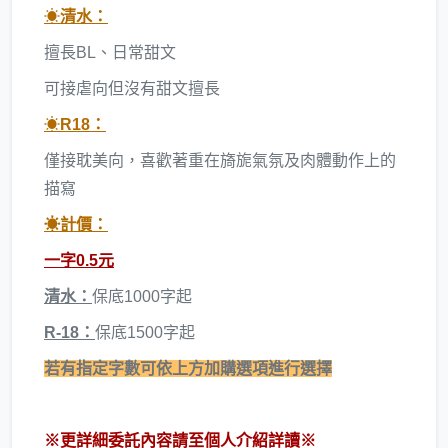
☀
清水：
擅長BL、日常甜文
可接虐向但沒有甜文擅長
☀
R18：
僅接耽美向，喜歡著重在旖旎氣氛及肉體動作上的
描寫
☀計價：
一字0.5元
清水：
保底1000字起
R-18：
保底1500字起
若有指定字數可依上方加購選項進行選擇
※更詳細委託內容請至個人介紹詳讀※