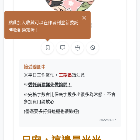
×
ヒカリン♪
點此加入收藏可以在作者刊登新委託
(0)
時收到通知喔！
繪圖
文字
接受委託中
※平日工作繁忙，
工期長
請注意
※
委託前建議先做詢問！
※完稿字數會比保底字數多出很多為常態，不會
多加費用請放心
(當然要多打賞這邊也很歡迎)
2022/01/27