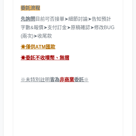
委託流程
先詢問
目前可否接單➤細節討論➤告知預計
字數&報價➤支付訂金➤原稿確認➤修改BUG
(兩次)➤收尾款
☀僅供ATM匯款
☀委託不收噗幣、無摺
※未特別註明
皆為
非商業
委託
※