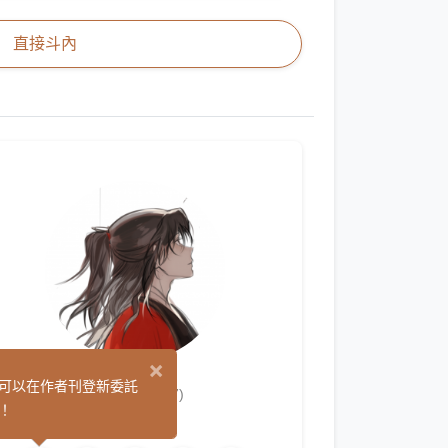
直接斗內
×
閑槿
可以在作者刊登新委託
(7)
！
繪圖