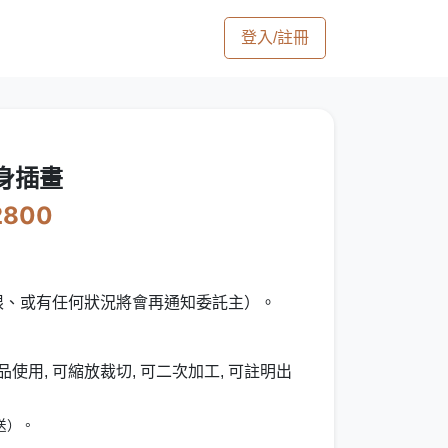
登入/註冊
身插畫
2800
限、或有任何狀況將會再通知委託主）。
使用, 可縮放裁切, 可二次加工, 可註明出
送）。