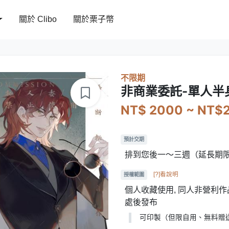
關於 Clibo
關於栗子幣
不限期
非商業委託-單人半
NT$ 2000 ~ NT$
預計交期
排到您後一～三週（延長期
[?]看說明
授權範圍
個人收藏使用, 同人非營利作品
處後發布
可印製（但限自用、無料贈