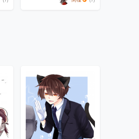
(7)
(7)