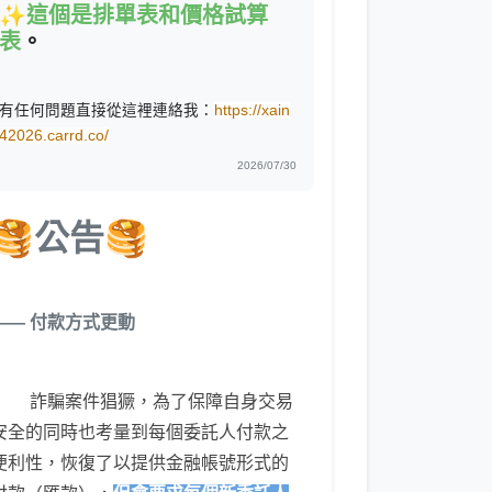
✨
這個是排單表和價格試算
表
。
有任何問題直接從這裡連絡我：
https://xain
42026.carrd.co/
2026/07/30
🥞公告🥞
—— 付款方式更動
⠀⠀⠀
詐騙案件猖獗，為了保障自身交易
安全的同時也考量到每個委託人付款之
便利性，恢復了以提供金融帳號形式的