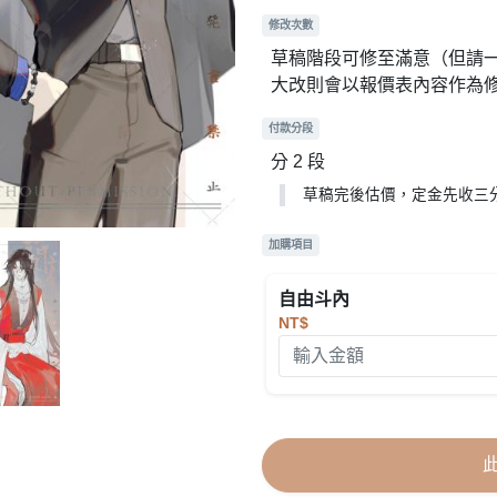
修改次數
草稿階段可修至滿意（但請
大改則會以報價表內容作為
付款分段
分 2 段
草稿完後估價，定金先收三
加購項目
自由斗內
NT$