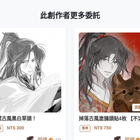
此創作者更多委託
尚餘
試古風黑白草頭！
NT$ 300
NT$ 750
滿
暫停
閑槿
閑槿