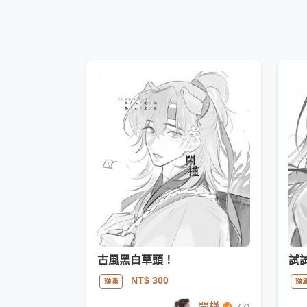
古風黑白草頭！
試
NT$ 300
額滿
額
閑槿