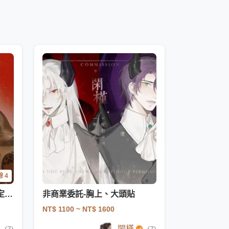
 4
掉落古風塗鴉頭貼4枚 【不定時】
非商業委託-胸上、大頭貼
NT$ 1100
~ NT$ 1600
閑槿