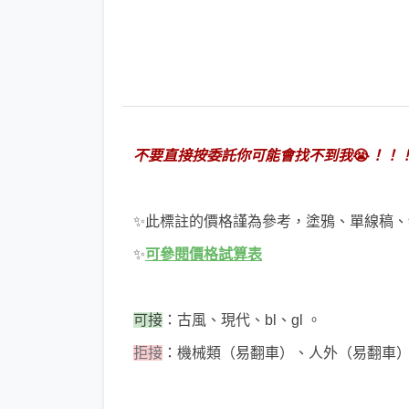
不要直接按委託你可能會找不到我
😭
！！
✨此標註的價格謹為參考，塗鴉、單線稿
✨
可參閱價格試算表
可接
：古風、現代、bl、gl 。
拒接
：機械類（易翻車）、人外（易翻車