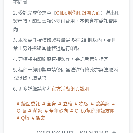
不同圖
2. 委託完成後需至【
Clibo幫你印跟團頁面
】送出印
製申請，印製需額外支付費用，
不包含在委託費用
內
3. 本次委託授權印製數量最多在
20 個
以內，並且
禁止另外透過其他管道進行印製
4. 刀模將由印刷廠直接製作，委託者無法指定
5. 稿件一經印製申請後即無法進行修改亦無法取消
或退貨，請見諒
6. 更多詳細請參考
官方活動網頁說明
繪圖委託
全身
立繪
模板
歐美系
Q 版
萌系
全年齡向
Clibo幫你印飯友團
Q版
飯友
2023-02-19 06:11 刊登
2023-04-23 19:47 更新