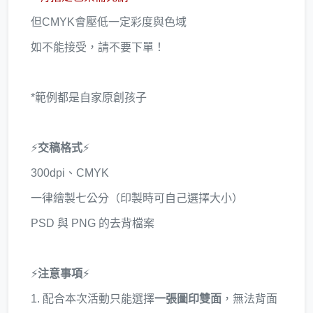
但CMYK會壓低一定彩度與色域
如不能接受，請不要下單！
*範例都是自家原創孩子
⚡
交稿格式
⚡
300dpi、CMYK
一律繪製七公分（印製時可自己選擇大小）
PSD 與 PNG 的去背檔案
⚡
注意事項
⚡
1. 配合本次活動只能選擇
一張圖印雙面
，無法背面