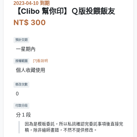
2023-04-10 到期
【Clibo 幫你印】Ｑ版投餵飯友
NT$ 300
預計交期
一星期內
[?]看說明
授權範圍
個人收藏使用
修改次數
0
付款分段
分 1 段
因為是模板委託，所以私訊確認完委託事項後直接完
稿，除非繪師畫錯，不然不提供修改。