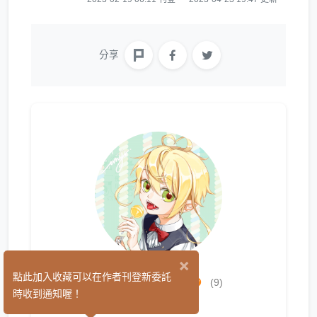
分享
×
cornyu裕米
點此加入收藏可以在作者刊登新委託
(9)
時收到通知喔！
繪圖