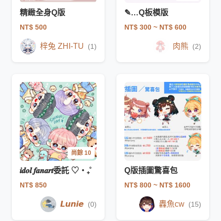
精緻全身Q版
✎…Q板模版
NT$ 500
NT$ 300
~ NT$ 600
梓兔 ZHI-TU
肉熊
(1)
(2)
尚餘 10
𝒊𝒅𝒐𝒍 𝒇𝒂𝒏𝒂𝒓𝒕委託 ♡‧₊˚
Q版插圖驚喜包
NT$ 850
NT$ 800
~ NT$ 1600
𝙇𝙪𝙣𝙞𝙚
轟魚cw
(0)
(15)