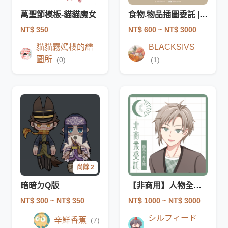
萬聖節模板-貓貓魔女
食物.物品插圖委託 | 非商.商業 |
NT$ 350
NT$ 600
~ NT$ 3000
貓貓霧嫣櫻的繪
BLACKSIVS
圖所
(0)
(1)
尚餘 2
暗暗ㄉQ版
【非商用】人物全身立繪插畫（簡易）
NT$ 300
~ NT$ 350
NT$ 1000
~ NT$ 3000
シルフィード
辛鮮香蕉
(7)