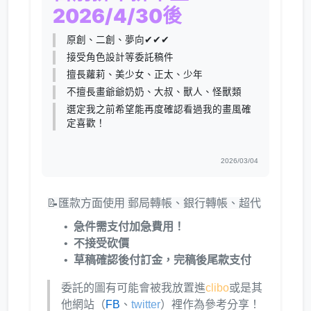
2026/4/30後
原創、二創、夢向✔✔✔
接受角色設計等委託稿件
擅長蘿莉、美少女、正太、少年
不擅長畫爺爺奶奶、大叔、獸人、怪獸類
選定我之前希望能再度確認看過我的畫風確
定喜歡！
2026/03/04
📝匯款方面使用 郵局轉帳、銀行轉帳、超代
急件需支付加急費用！
不接受砍價
草稿確認後付訂金，完稿後尾款支付
委託的圖有可能會被我放置進
clibo
或是其
他網站（
FB
、
twitter
）裡作為參考分享！