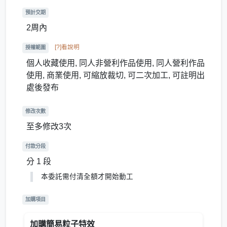
預計交期
2周內
[?]看說明
授權範圍
個人收藏使用, 同人非營利作品使用, 同人營利作品
使用, 商業使用, 可縮放裁切, 可二次加工, 可註明出
處後發布
修改次數
至多修改3次
付款分段
分 1 段
本委託需付清全額才開始動工
加購項目
加購簡易粒子特效