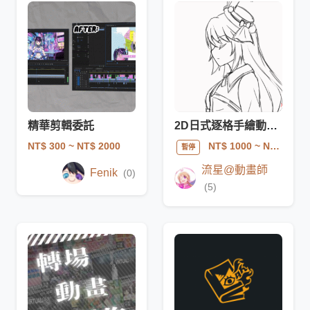
精華剪輯委託
2D日式逐格手繪動畫驚喜包
NT$ 300
~ NT$ 2000
NT$ 1000
~ NT$ 2700
暫停
流星@動畫師
Fenik
(0)
(5)