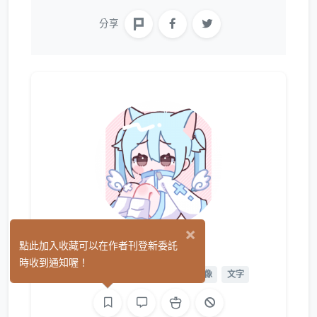
分享
×
꒰⁠⑅斑斑⁠⑅⁠꒱
點此加入收藏可以在作者刊登新委託
(0)
時收到通知喔！
Cos 向
平面設計
繪圖
影像
文字