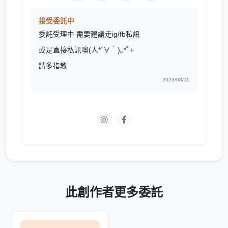
接受委託中
委託受理中 需要建議走ig/fb私訊
或是直接私訊噢(⁠人⁠*⁠´⁠∀⁠｀⁠)⁠｡⁠*ﾟ⁠+
請多指教
2023/08/11
此創作者更多委託