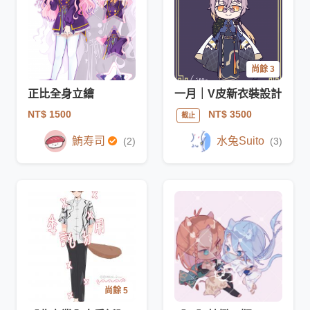
尚餘 3
正比全身立繪
一月｜V皮新衣裝設計
NT$ 1500
NT$ 3500
截止
鮪寿司
水兔Suito
(2)
(3)
尚餘 5